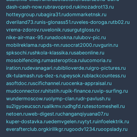
dash-cash-now.ru
bravoprod.ru
kinozadrot13.ru
hotteygroup.ru
bagira31.ru
dommarketnsk.ru
dveriland73.ru
nis-glonass51.ru
veles-doroga.ru
tb02.ru
vrema-zdorov.ru
velonik.ru
surgutgloss.ru
nike-air-max-95.ru
nadookna.ru
lubov-pic.ru
mobilreklama.ru
pds-nn.ru
socrat2000.ru
vgurin.ru
spksochi.ru
shkola-klassika.ru
sabeonline.ru
mosoblfencing.ru
masteroptica.ru
lucomoria.ru
iration.ru
devanagari.ru
biblioverde.ru
igro-pictures.ru
dk-tulamash.ru
s-dez-s.ru
peysok.ru
blackcountess.ru
asoftdoc.ru
scifichannel.ru
ocenka-appraisal.ru
mudconnector.ru
hitstih.ru
pik-finance.ru
vip-surfing.ru
wundermoscow.ru
olymp-clan.ru
dr-pavlush.ru
su2lgyoeucscn.ru
allkmv.ru
dhgfd.ru
tesotomeshell.ru
netoen.ru
web-digest.ru
changanqiyuana07.ru
kuper-dostavka.ru
edemvgelen.ru
ytyt.ru
infoelektrik.ru
everafterclub.org
kirillkgr.ru
goodv1234.ru
oopslady.ru