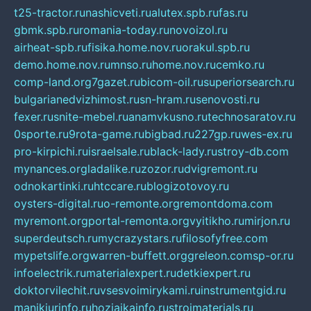
t25-tractor.ru
nashicveti.ru
alutex.spb.ru
fas.ru
gbmk.spb.ru
romania-today.ru
novoizol.ru
airheat-spb.ru
fisika.home.nov.ru
orakul.spb.ru
demo.home.nov.ru
mnso.ru
home.nov.ru
cemko.ru
comp-land.org
7gazet.ru
bicom-oil.ru
superiorsearch.ru
bulgarianedvizhimost.ru
sn-hram.ru
senovosti.ru
fexer.ru
snite-mebel.ru
anamvkusno.ru
technosaratov.ru
0sporte.ru
9rota-game.ru
bigbad.ru
227gp.ru
wes-ex.ru
pro-kirpichi.ru
israelsale.ru
black-lady.ru
stroy-db.com
mynances.org
ladalike.ru
zozor.ru
dvigremont.ru
odnokartinki.ru
htccare.ru
blogizotovoy.ru
oysters-digital.ru
o-remonte.org
remontdoma.com
myremont.org
portal-remonta.org
vyitikho.ru
mirjon.ru
superdeutsch.ru
mycrazystars.ru
filosofyfree.com
mypetslife.org
warren-buffett.org
greleon.com
sp-or.ru
infoelectrik.ru
materialexpert.ru
detkiexpert.ru
doktorvilechit.ru
vsesvoimirykami.ru
instrumentgid.ru
manikjurinfo.ru
hozjajkainfo.ru
stroimaterials.ru