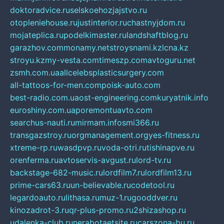
doktoradvice.ru
selskoehozjajstvo.ru
otopleniehouse.ru
justinterior.ru
chastnyjdom.ru
mojateplica.ru
podelkimaster.ru
landshaftblog.ru
garazhov.com
monamy.net
stroysnami.kz
lcna.kz
stroyu.kz
my-vesta.com
timeszp.com
avtoguru.net
zsmh.com.ua
allcelebsplasticsurgery.com
all-tattoos-for-men.com
poisk-auto.com
best-radio.com.ua
ost-engineering.com
kuryatnik.info
euroshiny.com.ua
poremontuavto.com
searchus-nauti.ru
mirmam.info
smi366.ru
transgazstroy.ru
orgmanagement.org
yes-fitness.ru
xtreme-rp.ru
wasdpvp.ru
voda-otri.ru
tishinapve.ru
orenferma.ru
avtoservis-avgust.ru
lord-tv.ru
backstage-682-music.ru
lordfilm7.ru
lordfilm13.ru
prime-cars63.ru
un-believable.ru
codetool.ru
legardoauto.ru
lithasa.ru
muz-1.ru
gooddver.ru
kinozadrot-3.ru
qr-plus-promo.ru
2shizashop.ru
udalenka-club.ru
nerabotaetsite.ru
carszona-bu.ru