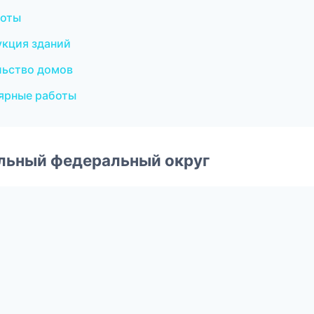
боты
укция зданий
льство домов
ярные работы
альный федеральный округ