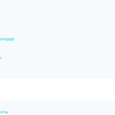
снодар
г
боты