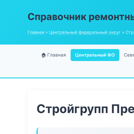
Справочник ремонтн
Главная
»
Центральный федеральный округ
» Стр
🏠 Главная
Центральный ФО
Сев
Стройгрупп Пр