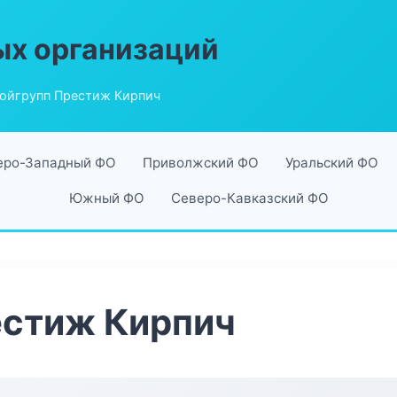
ых организаций
ойгрупп Престиж Кирпич
еро-Западный ФО
Приволжский ФО
Уральский ФО
Южный ФО
Северо-Кавказский ФО
естиж Кирпич