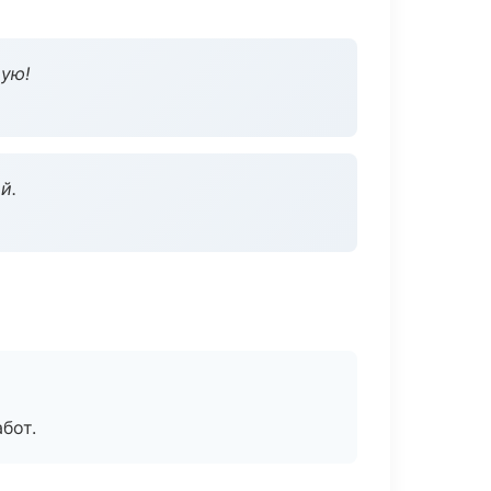
дую!
й.
бот.