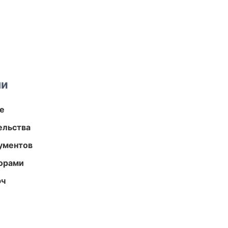
ми
те
ельства
ументов
торами
юч