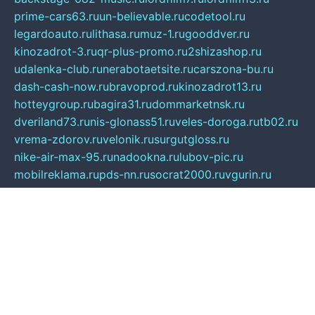
prime-cars63.ru
un-believable.ru
codetool.ru
legardoauto.ru
lithasa.ru
muz-1.ru
gooddver.ru
kinozadrot-3.ru
qr-plus-promo.ru
2shizashop.ru
udalenka-club.ru
nerabotaetsite.ru
carszona-bu.ru
dash-cash-now.ru
bravoprod.ru
kinozadrot13.ru
hotteygroup.ru
bagira31.ru
dommarketnsk.ru
dveriland73.ru
nis-glonass51.ru
veles-doroga.ru
tb02.ru
vrema-zdorov.ru
velonik.ru
surgutgloss.ru
nike-air-max-95.ru
nadookna.ru
lubov-pic.ru
mobilreklama.ru
pds-nn.ru
socrat2000.ru
vgurin.ru
spksochi.ru
shkola-klassika.ru
sabeonline.ru
mosoblfencing.ru
masteroptica.ru
lucomoria.ru
iration.ru
devanagari.ru
biblioverde.ru
igro-pictures.ru
dk-tulamash.ru
s-dez-s.ru
peysok.ru
blackcountess.ru
asoftdoc.ru
scifichannel.ru
ocenka-appraisal.ru
mudconnector.ru
hitstih.ru
pik-finance.ru
vip-surfing.ru
wundermoscow.ru
olymp-clan.ru
dr-pavlush.ru