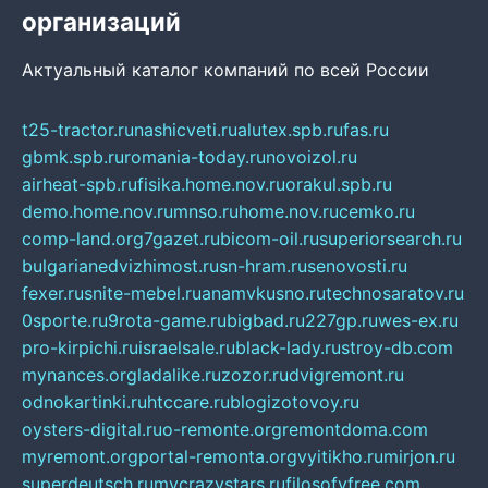
организаций
Актуальный каталог компаний по всей России
t25-tractor.ru
nashicveti.ru
alutex.spb.ru
fas.ru
gbmk.spb.ru
romania-today.ru
novoizol.ru
airheat-spb.ru
fisika.home.nov.ru
orakul.spb.ru
demo.home.nov.ru
mnso.ru
home.nov.ru
cemko.ru
comp-land.org
7gazet.ru
bicom-oil.ru
superiorsearch.ru
bulgarianedvizhimost.ru
sn-hram.ru
senovosti.ru
fexer.ru
snite-mebel.ru
anamvkusno.ru
technosaratov.ru
0sporte.ru
9rota-game.ru
bigbad.ru
227gp.ru
wes-ex.ru
pro-kirpichi.ru
israelsale.ru
black-lady.ru
stroy-db.com
mynances.org
ladalike.ru
zozor.ru
dvigremont.ru
odnokartinki.ru
htccare.ru
blogizotovoy.ru
oysters-digital.ru
o-remonte.org
remontdoma.com
myremont.org
portal-remonta.org
vyitikho.ru
mirjon.ru
superdeutsch.ru
mycrazystars.ru
filosofyfree.com