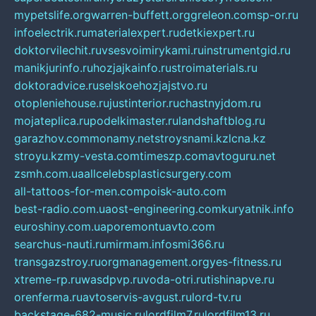
mypetslife.org
warren-buffett.org
greleon.com
sp-or.ru
infoelectrik.ru
materialexpert.ru
detkiexpert.ru
doktorvilechit.ru
vsesvoimirykami.ru
instrumentgid.ru
manikjurinfo.ru
hozjajkainfo.ru
stroimaterials.ru
doktoradvice.ru
selskoehozjajstvo.ru
otopleniehouse.ru
justinterior.ru
chastnyjdom.ru
mojateplica.ru
podelkimaster.ru
landshaftblog.ru
garazhov.com
monamy.net
stroysnami.kz
lcna.kz
stroyu.kz
my-vesta.com
timeszp.com
avtoguru.net
zsmh.com.ua
allcelebsplasticsurgery.com
all-tattoos-for-men.com
poisk-auto.com
best-radio.com.ua
ost-engineering.com
kuryatnik.info
euroshiny.com.ua
poremontuavto.com
searchus-nauti.ru
mirmam.info
smi366.ru
transgazstroy.ru
orgmanagement.org
yes-fitness.ru
xtreme-rp.ru
wasdpvp.ru
voda-otri.ru
tishinapve.ru
orenferma.ru
avtoservis-avgust.ru
lord-tv.ru
backstage-682-music.ru
lordfilm7.ru
lordfilm13.ru