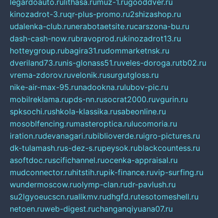
legardoauto.ru
lithasa.ru
muz-1.ru
gooddver.ru
kinozadrot-3.ru
qr-plus-promo.ru
2shizashop.ru
udalenka-club.ru
nerabotaetsite.ru
carszona-bu.ru
dash-cash-now.ru
bravoprod.ru
kinozadrot13.ru
hotteygroup.ru
bagira31.ru
dommarketnsk.ru
dveriland73.ru
nis-glonass51.ru
veles-doroga.ru
tb02.ru
vrema-zdorov.ru
velonik.ru
surgutgloss.ru
nike-air-max-95.ru
nadookna.ru
lubov-pic.ru
mobilreklama.ru
pds-nn.ru
socrat2000.ru
vgurin.ru
spksochi.ru
shkola-klassika.ru
sabeonline.ru
mosoblfencing.ru
masteroptica.ru
lucomoria.ru
iration.ru
devanagari.ru
biblioverde.ru
igro-pictures.ru
dk-tulamash.ru
s-dez-s.ru
peysok.ru
blackcountess.ru
asoftdoc.ru
scifichannel.ru
ocenka-appraisal.ru
mudconnector.ru
hitstih.ru
pik-finance.ru
vip-surfing.ru
wundermoscow.ru
olymp-clan.ru
dr-pavlush.ru
su2lgyoeucscn.ru
allkmv.ru
dhgfd.ru
tesotomeshell.ru
netoen.ru
web-digest.ru
changanqiyuana07.ru