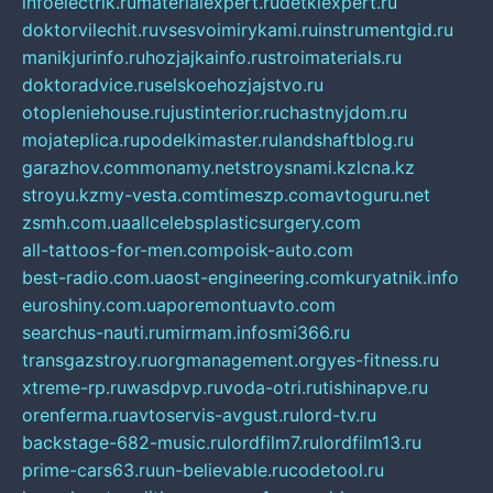
infoelectrik.ru
materialexpert.ru
detkiexpert.ru
doktorvilechit.ru
vsesvoimirykami.ru
instrumentgid.ru
manikjurinfo.ru
hozjajkainfo.ru
stroimaterials.ru
doktoradvice.ru
selskoehozjajstvo.ru
otopleniehouse.ru
justinterior.ru
chastnyjdom.ru
mojateplica.ru
podelkimaster.ru
landshaftblog.ru
garazhov.com
monamy.net
stroysnami.kz
lcna.kz
stroyu.kz
my-vesta.com
timeszp.com
avtoguru.net
zsmh.com.ua
allcelebsplasticsurgery.com
all-tattoos-for-men.com
poisk-auto.com
best-radio.com.ua
ost-engineering.com
kuryatnik.info
euroshiny.com.ua
poremontuavto.com
searchus-nauti.ru
mirmam.info
smi366.ru
transgazstroy.ru
orgmanagement.org
yes-fitness.ru
xtreme-rp.ru
wasdpvp.ru
voda-otri.ru
tishinapve.ru
orenferma.ru
avtoservis-avgust.ru
lord-tv.ru
backstage-682-music.ru
lordfilm7.ru
lordfilm13.ru
prime-cars63.ru
un-believable.ru
codetool.ru