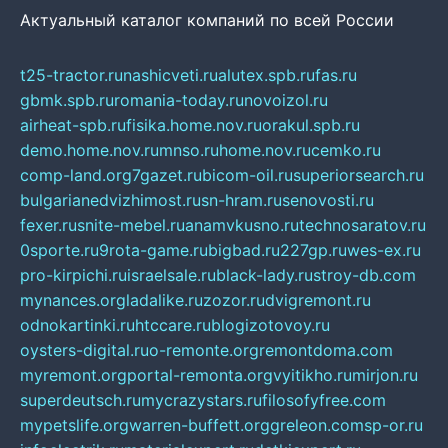
Актуальный каталог компаний по всей России
t25-tractor.ru
nashicveti.ru
alutex.spb.ru
fas.ru
gbmk.spb.ru
romania-today.ru
novoizol.ru
airheat-spb.ru
fisika.home.nov.ru
orakul.spb.ru
demo.home.nov.ru
mnso.ru
home.nov.ru
cemko.ru
comp-land.org
7gazet.ru
bicom-oil.ru
superiorsearch.ru
bulgarianedvizhimost.ru
sn-hram.ru
senovosti.ru
fexer.ru
snite-mebel.ru
anamvkusno.ru
technosaratov.ru
0sporte.ru
9rota-game.ru
bigbad.ru
227gp.ru
wes-ex.ru
pro-kirpichi.ru
israelsale.ru
black-lady.ru
stroy-db.com
mynances.org
ladalike.ru
zozor.ru
dvigremont.ru
odnokartinki.ru
htccare.ru
blogizotovoy.ru
oysters-digital.ru
o-remonte.org
remontdoma.com
myremont.org
portal-remonta.org
vyitikho.ru
mirjon.ru
superdeutsch.ru
mycrazystars.ru
filosofyfree.com
mypetslife.org
warren-buffett.org
greleon.com
sp-or.ru