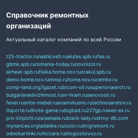
Справочник ремонтных
организаций
Актуальный каталог компаний по всей России
t25-tractor.ru
nashicveti.ru
alutex.spb.ru
fas.ru
gbmk.spb.ru
romania-today.ru
novoizol.ru
airheat-spb.ru
fisika.home.nov.ru
orakul.spb.ru
demo.home.nov.ru
mnso.ru
home.nov.ru
cemko.ru
comp-land.org
7gazet.ru
bicom-oil.ru
superiorsearch.ru
bulgarianedvizhimost.ru
sn-hram.ru
senovosti.ru
fexer.ru
snite-mebel.ru
anamvkusno.ru
technosaratov.ru
0sporte.ru
9rota-game.ru
bigbad.ru
227gp.ru
wes-ex.ru
pro-kirpichi.ru
israelsale.ru
black-lady.ru
stroy-db.com
mynances.org
ladalike.ru
zozor.ru
dvigremont.ru
odnokartinki.ru
htccare.ru
blogizotovoy.ru