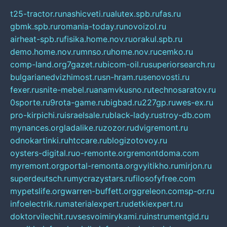
t25-tractor.ru
nashicveti.ru
alutex.spb.ru
fas.ru
gbmk.spb.ru
romania-today.ru
novoizol.ru
airheat-spb.ru
fisika.home.nov.ru
orakul.spb.ru
demo.home.nov.ru
mnso.ru
home.nov.ru
cemko.ru
comp-land.org
7gazet.ru
bicom-oil.ru
superiorsearch.ru
bulgarianedvizhimost.ru
sn-hram.ru
senovosti.ru
fexer.ru
snite-mebel.ru
anamvkusno.ru
technosaratov.ru
0sporte.ru
9rota-game.ru
bigbad.ru
227gp.ru
wes-ex.ru
pro-kirpichi.ru
israelsale.ru
black-lady.ru
stroy-db.com
mynances.org
ladalike.ru
zozor.ru
dvigremont.ru
odnokartinki.ru
htccare.ru
blogizotovoy.ru
oysters-digital.ru
o-remonte.org
remontdoma.com
myremont.org
portal-remonta.org
vyitikho.ru
mirjon.ru
superdeutsch.ru
mycrazystars.ru
filosofyfree.com
mypetslife.org
warren-buffett.org
greleon.com
sp-or.ru
infoelectrik.ru
materialexpert.ru
detkiexpert.ru
doktorvilechit.ru
vsesvoimirykami.ru
instrumentgid.ru