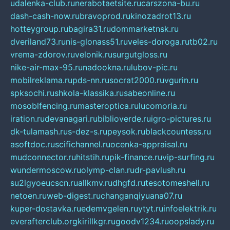
udalenka-club.ru
nerabotaetsite.ru
carszona-bu.ru
dash-cash-now.ru
bravoprod.ru
kinozadrot13.ru
hotteygroup.ru
bagira31.ru
dommarketnsk.ru
dveriland73.ru
nis-glonass51.ru
veles-doroga.ru
tb02.ru
vrema-zdorov.ru
velonik.ru
surgutgloss.ru
nike-air-max-95.ru
nadookna.ru
lubov-pic.ru
mobilreklama.ru
pds-nn.ru
socrat2000.ru
vgurin.ru
spksochi.ru
shkola-klassika.ru
sabeonline.ru
mosoblfencing.ru
masteroptica.ru
lucomoria.ru
iration.ru
devanagari.ru
biblioverde.ru
igro-pictures.ru
dk-tulamash.ru
s-dez-s.ru
peysok.ru
blackcountess.ru
asoftdoc.ru
scifichannel.ru
ocenka-appraisal.ru
mudconnector.ru
hitstih.ru
pik-finance.ru
vip-surfing.ru
wundermoscow.ru
olymp-clan.ru
dr-pavlush.ru
su2lgyoeucscn.ru
allkmv.ru
dhgfd.ru
tesotomeshell.ru
netoen.ru
web-digest.ru
changanqiyuana07.ru
kuper-dostavka.ru
edemvgelen.ru
ytyt.ru
infoelektrik.ru
everafterclub.org
kirillkgr.ru
goodv1234.ru
oopslady.ru