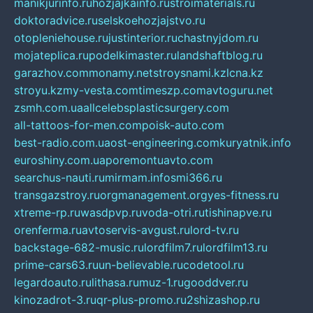
manikjurinfo.ru
hozjajkainfo.ru
stroimaterials.ru
doktoradvice.ru
selskoehozjajstvo.ru
otopleniehouse.ru
justinterior.ru
chastnyjdom.ru
mojateplica.ru
podelkimaster.ru
landshaftblog.ru
garazhov.com
monamy.net
stroysnami.kz
lcna.kz
stroyu.kz
my-vesta.com
timeszp.com
avtoguru.net
zsmh.com.ua
allcelebsplasticsurgery.com
all-tattoos-for-men.com
poisk-auto.com
best-radio.com.ua
ost-engineering.com
kuryatnik.info
euroshiny.com.ua
poremontuavto.com
searchus-nauti.ru
mirmam.info
smi366.ru
transgazstroy.ru
orgmanagement.org
yes-fitness.ru
xtreme-rp.ru
wasdpvp.ru
voda-otri.ru
tishinapve.ru
orenferma.ru
avtoservis-avgust.ru
lord-tv.ru
backstage-682-music.ru
lordfilm7.ru
lordfilm13.ru
prime-cars63.ru
un-believable.ru
codetool.ru
legardoauto.ru
lithasa.ru
muz-1.ru
gooddver.ru
kinozadrot-3.ru
qr-plus-promo.ru
2shizashop.ru