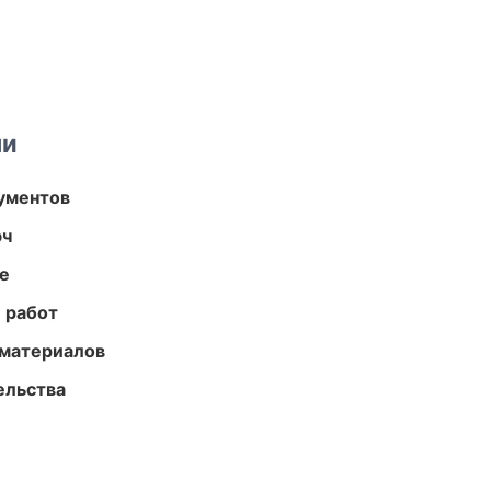
ми
ументов
юч
те
 работ
 материалов
ельства