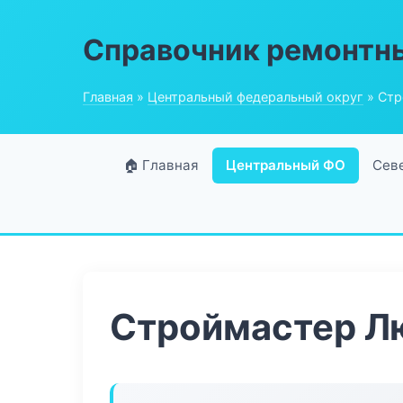
Справочник ремонтн
Главная
»
Центральный федеральный округ
» Стр
🏠 Главная
Центральный ФО
Сев
Строймастер Л