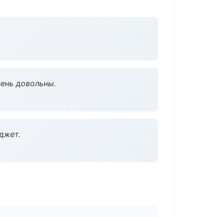
чень довольны.
джет.