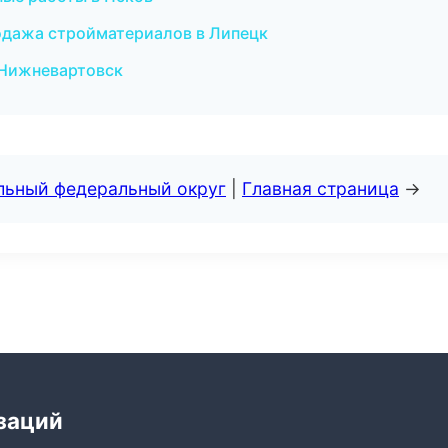
одажа стройматериалов в Липецк
 Нижневартовск
альный федеральный округ
|
Главная страница
→
заций