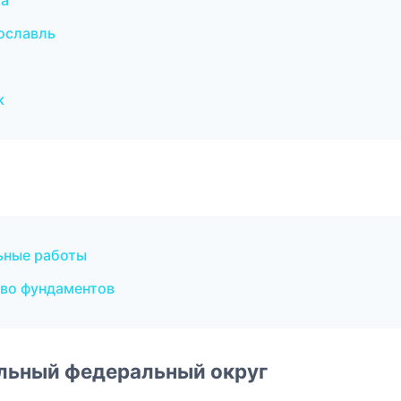
ла
ославль
к
ьные работы
во фундаментов
альный федеральный округ