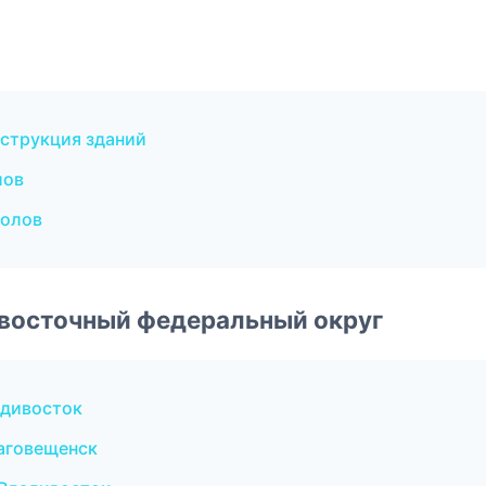
струкция зданий
лов
полов
евосточный федеральный округ
адивосток
аговещенск