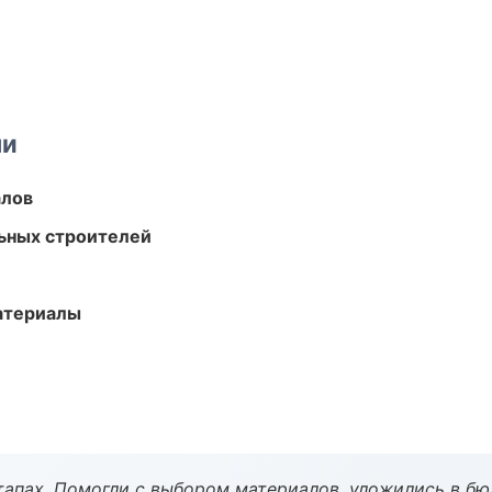
ми
алов
ьных строителей
атериалы
тапах. Помогли с выбором материалов, уложились в бю