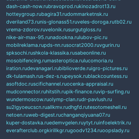
dash-cash-now.ru
bravoprod.ru
kinozadrot13.ru
hotteygroup.ru
bagira31.ru
dommarketnsk.ru
dveriland73.ru
nis-glonass51.ru
veles-doroga.ru
tb02.ru
vrema-zdorov.ru
velonik.ru
surgutgloss.ru
nike-air-max-95.ru
nadookna.ru
lubov-pic.ru
mobilreklama.ru
pds-nn.ru
socrat2000.ru
vgurin.ru
spksochi.ru
shkola-klassika.ru
sabeonline.ru
mosoblfencing.ru
masteroptica.ru
lucomoria.ru
iration.ru
devanagari.ru
biblioverde.ru
igro-pictures.ru
dk-tulamash.ru
s-dez-s.ru
peysok.ru
blackcountess.ru
asoftdoc.ru
scifichannel.ru
ocenka-appraisal.ru
mudconnector.ru
hitstih.ru
pik-finance.ru
vip-surfing.ru
wundermoscow.ru
olymp-clan.ru
dr-pavlush.ru
su2lgyoeucscn.ru
allkmv.ru
dhgfd.ru
tesotomeshell.ru
netoen.ru
web-digest.ru
changanqiyuana07.ru
kuper-dostavka.ru
edemvgelen.ru
ytyt.ru
infoelektrik.ru
everafterclub.org
kirillkgr.ru
goodv1234.ru
oopslady.ru