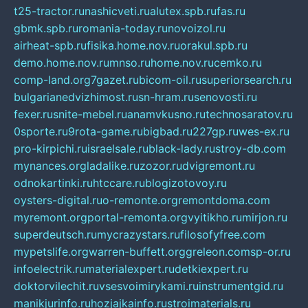
t25-tractor.ru
nashicveti.ru
alutex.spb.ru
fas.ru
gbmk.spb.ru
romania-today.ru
novoizol.ru
airheat-spb.ru
fisika.home.nov.ru
orakul.spb.ru
demo.home.nov.ru
mnso.ru
home.nov.ru
cemko.ru
comp-land.org
7gazet.ru
bicom-oil.ru
superiorsearch.ru
bulgarianedvizhimost.ru
sn-hram.ru
senovosti.ru
fexer.ru
snite-mebel.ru
anamvkusno.ru
technosaratov.ru
0sporte.ru
9rota-game.ru
bigbad.ru
227gp.ru
wes-ex.ru
pro-kirpichi.ru
israelsale.ru
black-lady.ru
stroy-db.com
mynances.org
ladalike.ru
zozor.ru
dvigremont.ru
odnokartinki.ru
htccare.ru
blogizotovoy.ru
oysters-digital.ru
o-remonte.org
remontdoma.com
myremont.org
portal-remonta.org
vyitikho.ru
mirjon.ru
superdeutsch.ru
mycrazystars.ru
filosofyfree.com
mypetslife.org
warren-buffett.org
greleon.com
sp-or.ru
infoelectrik.ru
materialexpert.ru
detkiexpert.ru
doktorvilechit.ru
vsesvoimirykami.ru
instrumentgid.ru
manikjurinfo.ru
hozjajkainfo.ru
stroimaterials.ru