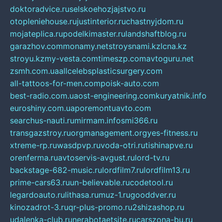
doktoradvice.ru
selskoehozjajstvo.ru
otopleniehouse.ru
justinterior.ru
chastnyjdom.ru
mojateplica.ru
podelkimaster.ru
landshaftblog.ru
garazhov.com
monamy.net
stroysnami.kz
lcna.kz
stroyu.kz
my-vesta.com
timeszp.com
avtoguru.net
zsmh.com.ua
allcelebsplasticsurgery.com
all-tattoos-for-men.com
poisk-auto.com
best-radio.com.ua
ost-engineering.com
kuryatnik.info
euroshiny.com.ua
poremontuavto.com
searchus-nauti.ru
mirmam.info
smi366.ru
transgazstroy.ru
orgmanagement.org
yes-fitness.ru
xtreme-rp.ru
wasdpvp.ru
voda-otri.ru
tishinapve.ru
orenferma.ru
avtoservis-avgust.ru
lord-tv.ru
backstage-682-music.ru
lordfilm7.ru
lordfilm13.ru
prime-cars63.ru
un-believable.ru
codetool.ru
legardoauto.ru
lithasa.ru
muz-1.ru
gooddver.ru
kinozadrot-3.ru
qr-plus-promo.ru
2shizashop.ru
udalenka-club.ru
nerabotaetsite.ru
carszona-bu.ru