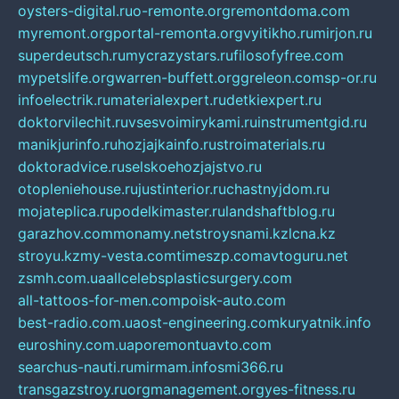
oysters-digital.ru
o-remonte.org
remontdoma.com
myremont.org
portal-remonta.org
vyitikho.ru
mirjon.ru
superdeutsch.ru
mycrazystars.ru
filosofyfree.com
mypetslife.org
warren-buffett.org
greleon.com
sp-or.ru
infoelectrik.ru
materialexpert.ru
detkiexpert.ru
doktorvilechit.ru
vsesvoimirykami.ru
instrumentgid.ru
manikjurinfo.ru
hozjajkainfo.ru
stroimaterials.ru
doktoradvice.ru
selskoehozjajstvo.ru
otopleniehouse.ru
justinterior.ru
chastnyjdom.ru
mojateplica.ru
podelkimaster.ru
landshaftblog.ru
garazhov.com
monamy.net
stroysnami.kz
lcna.kz
stroyu.kz
my-vesta.com
timeszp.com
avtoguru.net
zsmh.com.ua
allcelebsplasticsurgery.com
all-tattoos-for-men.com
poisk-auto.com
best-radio.com.ua
ost-engineering.com
kuryatnik.info
euroshiny.com.ua
poremontuavto.com
searchus-nauti.ru
mirmam.info
smi366.ru
transgazstroy.ru
orgmanagement.org
yes-fitness.ru