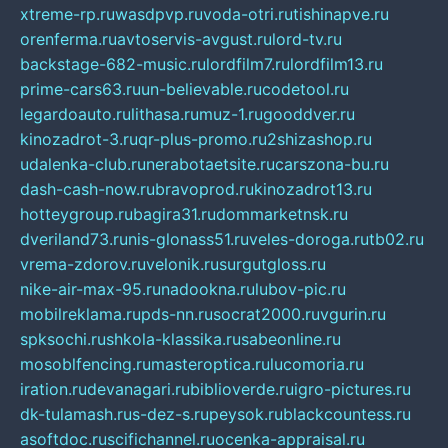
xtreme-rp.ru
wasdpvp.ru
voda-otri.ru
tishinapve.ru
orenferma.ru
avtoservis-avgust.ru
lord-tv.ru
backstage-682-music.ru
lordfilm7.ru
lordfilm13.ru
prime-cars63.ru
un-believable.ru
codetool.ru
legardoauto.ru
lithasa.ru
muz-1.ru
gooddver.ru
kinozadrot-3.ru
qr-plus-promo.ru
2shizashop.ru
udalenka-club.ru
nerabotaetsite.ru
carszona-bu.ru
dash-cash-now.ru
bravoprod.ru
kinozadrot13.ru
hotteygroup.ru
bagira31.ru
dommarketnsk.ru
dveriland73.ru
nis-glonass51.ru
veles-doroga.ru
tb02.ru
vrema-zdorov.ru
velonik.ru
surgutgloss.ru
nike-air-max-95.ru
nadookna.ru
lubov-pic.ru
mobilreklama.ru
pds-nn.ru
socrat2000.ru
vgurin.ru
spksochi.ru
shkola-klassika.ru
sabeonline.ru
mosoblfencing.ru
masteroptica.ru
lucomoria.ru
iration.ru
devanagari.ru
biblioverde.ru
igro-pictures.ru
dk-tulamash.ru
s-dez-s.ru
peysok.ru
blackcountess.ru
asoftdoc.ru
scifichannel.ru
ocenka-appraisal.ru