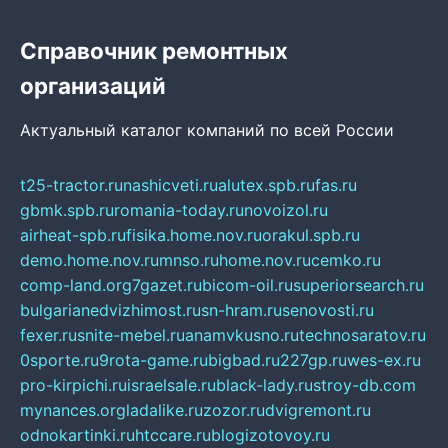
Справочник ремонтных
организаций
Актуальный каталог компаний по всей России
t25-tractor.ru
nashicveti.ru
alutex.spb.ru
fas.ru
gbmk.spb.ru
romania-today.ru
novoizol.ru
airheat-spb.ru
fisika.home.nov.ru
orakul.spb.ru
demo.home.nov.ru
mnso.ru
home.nov.ru
cemko.ru
comp-land.org
7gazet.ru
bicom-oil.ru
superiorsearch.ru
bulgarianedvizhimost.ru
sn-hram.ru
senovosti.ru
fexer.ru
snite-mebel.ru
anamvkusno.ru
technosaratov.ru
0sporte.ru
9rota-game.ru
bigbad.ru
227gp.ru
wes-ex.ru
pro-kirpichi.ru
israelsale.ru
black-lady.ru
stroy-db.com
mynances.org
ladalike.ru
zozor.ru
dvigremont.ru
odnokartinki.ru
htccare.ru
blogizotovoy.ru