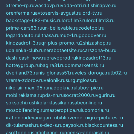
xtreme-rp.ru
wasdpvp.ru
voda-otri.ru
tishinapve.ru
orenferma.ru
avtoservis-avgust.ru
lord-tv.ru
backstage-682-music.ru
lordfilm7.ru
lordfilm13.ru
prime-cars63.ru
un-believable.ru
codetool.ru
legardoauto.ru
lithasa.ru
muz-1.ru
gooddver.ru
kinozadrot-3.ru
qr-plus-promo.ru
2shizashop.ru
udalenka-club.ru
nerabotaetsite.ru
carszona-bu.ru
dash-cash-now.ru
bravoprod.ru
kinozadrot13.ru
hotteygroup.ru
bagira31.ru
dommarketnsk.ru
dveriland73.ru
nis-glonass51.ru
veles-doroga.ru
tb02.ru
vrema-zdorov.ru
velonik.ru
surgutgloss.ru
nike-air-max-95.ru
nadookna.ru
lubov-pic.ru
mobilreklama.ru
pds-nn.ru
socrat2000.ru
vgurin.ru
spksochi.ru
shkola-klassika.ru
sabeonline.ru
mosoblfencing.ru
masteroptica.ru
lucomoria.ru
iration.ru
devanagari.ru
biblioverde.ru
igro-pictures.ru
dk-tulamash.ru
s-dez-s.ru
peysok.ru
blackcountess.ru
asoftdoc.ru
scifichannel.ru
ocenka-appraisal.ru