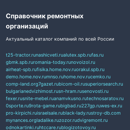
Справочник ремонтных
организаций
Актуальный каталог компаний по всей России
t25-tractor.ru
nashicveti.ru
alutex.spb.ru
fas.ru
gbmk.spb.ru
romania-today.ru
novoizol.ru
airheat-spb.ru
fisika.home.nov.ru
orakul.spb.ru
demo.home.nov.ru
mnso.ru
home.nov.ru
cemko.ru
comp-land.org
7gazet.ru
bicom-oil.ru
superiorsearch.ru
bulgarianedvizhimost.ru
sn-hram.ru
senovosti.ru
fexer.ru
snite-mebel.ru
anamvkusno.ru
technosaratov.ru
0sporte.ru
9rota-game.ru
bigbad.ru
227gp.ru
wes-ex.ru
pro-kirpichi.ru
israelsale.ru
black-lady.ru
stroy-db.com
mynances.org
ladalike.ru
zozor.ru
dvigremont.ru
odnokartinki.ru
htccare.ru
blogizotovoy.ru