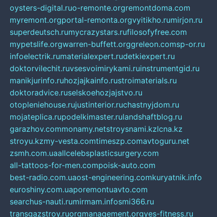
oysters-digital.ru
o-remonte.org
remontdoma.com
myremont.org
portal-remonta.org
vyitikho.ru
mirjon.ru
superdeutsch.ru
mycrazystars.ru
filosofyfree.com
mypetslife.org
warren-buffett.org
greleon.com
sp-or.ru
infoelectrik.ru
materialexpert.ru
detkiexpert.ru
doktorvilechit.ru
vsesvoimirykami.ru
instrumentgid.ru
manikjurinfo.ru
hozjajkainfo.ru
stroimaterials.ru
doktoradvice.ru
selskoehozjajstvo.ru
otopleniehouse.ru
justinterior.ru
chastnyjdom.ru
mojateplica.ru
podelkimaster.ru
landshaftblog.ru
garazhov.com
monamy.net
stroysnami.kz
lcna.kz
stroyu.kz
my-vesta.com
timeszp.com
avtoguru.net
zsmh.com.ua
allcelebsplasticsurgery.com
all-tattoos-for-men.com
poisk-auto.com
best-radio.com.ua
ost-engineering.com
kuryatnik.info
euroshiny.com.ua
poremontuavto.com
searchus-nauti.ru
mirmam.info
smi366.ru
transgazstroy.ru
orgmanagement.org
yes-fitness.ru