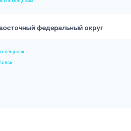
лка помещений
евосточный федеральный округ
говещенск
ровск