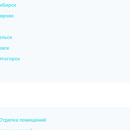
ибирск
мерово
ельск
овск
итогорск
Отделка помещений