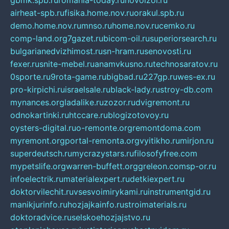
gbmk.spb.ru
romania-today.ru
novoizol.ru
airheat-spb.ru
fisika.home.nov.ru
orakul.spb.ru
demo.home.nov.ru
mnso.ru
home.nov.ru
cemko.ru
comp-land.org
7gazet.ru
bicom-oil.ru
superiorsearch.ru
bulgarianedvizhimost.ru
sn-hram.ru
senovosti.ru
fexer.ru
snite-mebel.ru
anamvkusno.ru
technosaratov.ru
0sporte.ru
9rota-game.ru
bigbad.ru
227gp.ru
wes-ex.ru
pro-kirpichi.ru
israelsale.ru
black-lady.ru
stroy-db.com
mynances.org
ladalike.ru
zozor.ru
dvigremont.ru
odnokartinki.ru
htccare.ru
blogizotovoy.ru
oysters-digital.ru
o-remonte.org
remontdoma.com
myremont.org
portal-remonta.org
vyitikho.ru
mirjon.ru
superdeutsch.ru
mycrazystars.ru
filosofyfree.com
mypetslife.org
warren-buffett.org
greleon.com
sp-or.ru
infoelectrik.ru
materialexpert.ru
detkiexpert.ru
doktorvilechit.ru
vsesvoimirykami.ru
instrumentgid.ru
manikjurinfo.ru
hozjajkainfo.ru
stroimaterials.ru
doktoradvice.ru
selskoehozjajstvo.ru