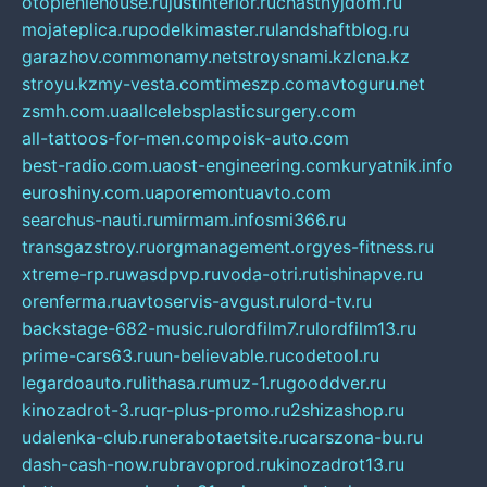
otopleniehouse.ru
justinterior.ru
chastnyjdom.ru
mojateplica.ru
podelkimaster.ru
landshaftblog.ru
garazhov.com
monamy.net
stroysnami.kz
lcna.kz
stroyu.kz
my-vesta.com
timeszp.com
avtoguru.net
zsmh.com.ua
allcelebsplasticsurgery.com
all-tattoos-for-men.com
poisk-auto.com
best-radio.com.ua
ost-engineering.com
kuryatnik.info
euroshiny.com.ua
poremontuavto.com
searchus-nauti.ru
mirmam.info
smi366.ru
transgazstroy.ru
orgmanagement.org
yes-fitness.ru
xtreme-rp.ru
wasdpvp.ru
voda-otri.ru
tishinapve.ru
orenferma.ru
avtoservis-avgust.ru
lord-tv.ru
backstage-682-music.ru
lordfilm7.ru
lordfilm13.ru
prime-cars63.ru
un-believable.ru
codetool.ru
legardoauto.ru
lithasa.ru
muz-1.ru
gooddver.ru
kinozadrot-3.ru
qr-plus-promo.ru
2shizashop.ru
udalenka-club.ru
nerabotaetsite.ru
carszona-bu.ru
dash-cash-now.ru
bravoprod.ru
kinozadrot13.ru