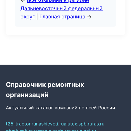
←
Все компании в регионе
Дальневосточный федеральный
округ
|
Главная страница
→
Справочник ремонтных
организаций
Актуальный каталог компаний по всей России
t25-tractor.ru
nashicveti.ru
alutex.spb.ru
fas.ru