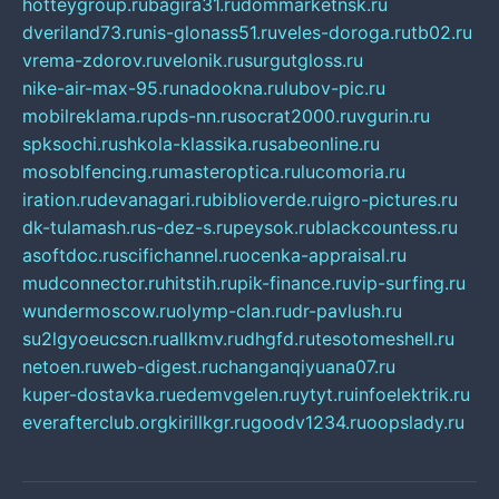
hotteygroup.ru
bagira31.ru
dommarketnsk.ru
dveriland73.ru
nis-glonass51.ru
veles-doroga.ru
tb02.ru
vrema-zdorov.ru
velonik.ru
surgutgloss.ru
nike-air-max-95.ru
nadookna.ru
lubov-pic.ru
mobilreklama.ru
pds-nn.ru
socrat2000.ru
vgurin.ru
spksochi.ru
shkola-klassika.ru
sabeonline.ru
mosoblfencing.ru
masteroptica.ru
lucomoria.ru
iration.ru
devanagari.ru
biblioverde.ru
igro-pictures.ru
dk-tulamash.ru
s-dez-s.ru
peysok.ru
blackcountess.ru
asoftdoc.ru
scifichannel.ru
ocenka-appraisal.ru
mudconnector.ru
hitstih.ru
pik-finance.ru
vip-surfing.ru
wundermoscow.ru
olymp-clan.ru
dr-pavlush.ru
su2lgyoeucscn.ru
allkmv.ru
dhgfd.ru
tesotomeshell.ru
netoen.ru
web-digest.ru
changanqiyuana07.ru
kuper-dostavka.ru
edemvgelen.ru
ytyt.ru
infoelektrik.ru
everafterclub.org
kirillkgr.ru
goodv1234.ru
oopslady.ru