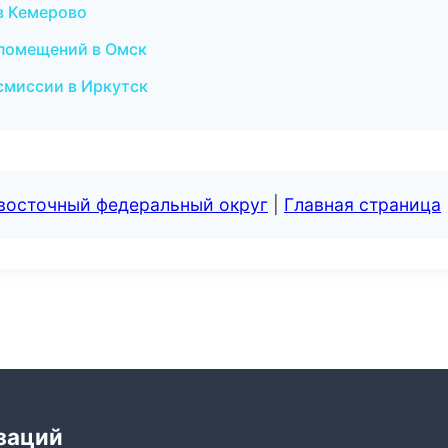
в Кемерово
 помещений в Омск
смиссии в Иркутск
евосточный федеральный округ
|
Главная страница
заций