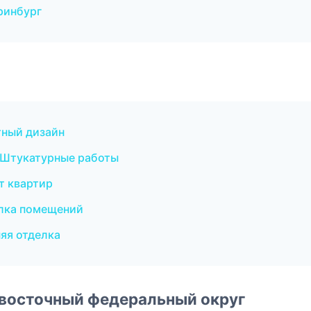
ринбург
ный дизайн
 Штукатурные работы
т квартир
лка помещений
яя отделка
евосточный федеральный округ