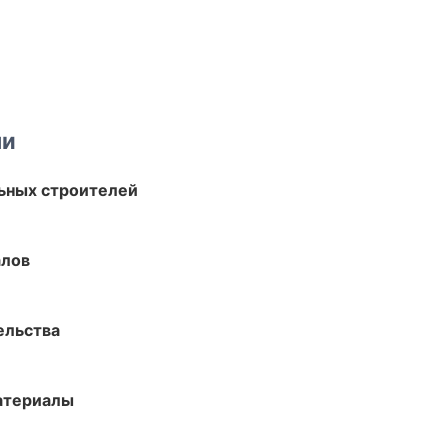
ми
ьных строителей
алов
ельства
атериалы