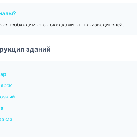
риалы?
все необходимое со скидками от производителей.
рукция зданий
дар
оярск
розный
за
авказ