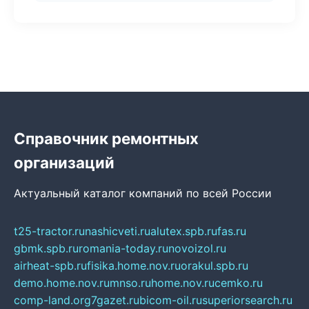
Справочник ремонтных
организаций
Актуальный каталог компаний по всей России
t25-tractor.ru
nashicveti.ru
alutex.spb.ru
fas.ru
gbmk.spb.ru
romania-today.ru
novoizol.ru
airheat-spb.ru
fisika.home.nov.ru
orakul.spb.ru
demo.home.nov.ru
mnso.ru
home.nov.ru
cemko.ru
comp-land.org
7gazet.ru
bicom-oil.ru
superiorsearch.ru