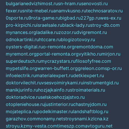
bulgarianedvizhimost.ru
sn-hram.ru
senovosti.ru
fexer.ru
snite-mebel.ru
anamvkusno.ru
technosaratov.ru
0sporte.ru
9rota-game.ru
bigbad.ru
227gp.ru
wes-ex.ru
pro-kirpichi.ru
israelsale.ru
black-lady.ru
stroy-db.com
mynances.org
ladalike.ru
zozor.ru
dvigremont.ru
odnokartinki.ru
htccare.ru
blogizotovoy.ru
oysters-digital.ru
o-remonte.org
remontdoma.com
myremont.org
portal-remonta.org
vyitikho.ru
mirjon.ru
superdeutsch.ru
mycrazystars.ru
filosofyfree.com
mypetslife.org
warren-buffett.org
greleon.com
sp-or.ru
infoelectrik.ru
materialexpert.ru
detkiexpert.ru
doktorvilechit.ru
vsesvoimirykami.ru
instrumentgid.ru
manikjurinfo.ru
hozjajkainfo.ru
stroimaterials.ru
doktoradvice.ru
selskoehozjajstvo.ru
otopleniehouse.ru
justinterior.ru
chastnyjdom.ru
mojateplica.ru
podelkimaster.ru
landshaftblog.ru
garazhov.com
monamy.net
stroysnami.kz
lcna.kz
stroyu.kz
my-vesta.com
timeszp.com
avtoguru.net