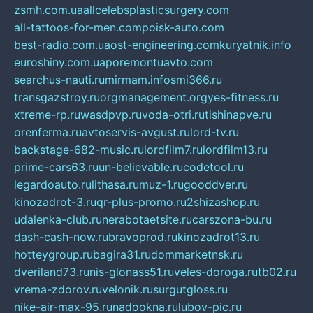
zsmh.com.ua
allcelebsplasticsurgery.com
all-tattoos-for-men.com
poisk-auto.com
best-radio.com.ua
ost-engineering.com
kuryatnik.info
euroshiny.com.ua
poremontuavto.com
searchus-nauti.ru
mirmam.info
smi366.ru
transgazstroy.ru
orgmanagement.org
yes-fitness.ru
xtreme-rp.ru
wasdpvp.ru
voda-otri.ru
tishinapve.ru
orenferma.ru
avtoservis-avgust.ru
lord-tv.ru
backstage-682-music.ru
lordfilm7.ru
lordfilm13.ru
prime-cars63.ru
un-believable.ru
codetool.ru
legardoauto.ru
lithasa.ru
muz-1.ru
gooddver.ru
kinozadrot-3.ru
qr-plus-promo.ru
2shizashop.ru
udalenka-club.ru
nerabotaetsite.ru
carszona-bu.ru
dash-cash-now.ru
bravoprod.ru
kinozadrot13.ru
hotteygroup.ru
bagira31.ru
dommarketnsk.ru
dveriland73.ru
nis-glonass51.ru
veles-doroga.ru
tb02.ru
vrema-zdorov.ru
velonik.ru
surgutgloss.ru
nike-air-max-95.ru
nadookna.ru
lubov-pic.ru