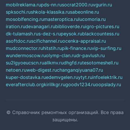
mobilreklama.ru
pds-nn.ru
socrat2000.ru
vgurin.ru
spksochi.ru
shkola-klassika.ru
sabeonline.ru
mosoblfencing.ru
masteroptica.ru
lucomoria.ru
iration.ru
devanagari.ru
biblioverde.ru
igro-pictures.ru
dk-tulamash.ru
s-dez-s.ru
peysok.ru
blackcountess.ru
asoftdoc.ru
scifichannel.ru
ocenka-appraisal.ru
mudconnector.ru
hitstih.ru
pik-finance.ru
vip-surfing.ru
wundermoscow.ru
olymp-clan.ru
dr-pavlush.ru
su2lgyoeucscn.ru
allkmv.ru
dhgfd.ru
tesotomeshell.ru
netoen.ru
web-digest.ru
changanqiyuana07.ru
kuper-dostavka.ru
edemvgelen.ru
ytyt.ru
infoelektrik.ru
everafterclub.org
kirillkgr.ru
goodv1234.ru
oopslady.ru
© Справочник ремонтных организаций. Все права
защищены.