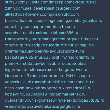
stroyu.kz
my-vesta.com
timeszp.com
avtoguru.net
zsmh.com.ua
allcelebsplasticsurgery.com
all-tattoos-for-men.com
poisk-auto.com
best-radio.com.ua
ost-engineering.com
kuryatnik.info
euroshiny.com.ua
poremontuavto.com
searchus-nauti.ru
mirmam.info
smi366.ru
transgazstroy.ru
orgmanagement.org
yes-fitness.ru
xtreme-rp.ru
wasdpvp.ru
voda-otri.ru
tishinapve.ru
orenferma.ru
avtoservis-avgust.ru
lord-tv.ru
backstage-682-music.ru
lordfilm7.ru
lordfilm13.ru
prime-cars63.ru
un-believable.ru
codetool.ru
legardoauto.ru
lithasa.ru
muz-1.ru
gooddver.ru
kinozadrot-3.ru
qr-plus-promo.ru
2shizashop.ru
udalenka-club.ru
nerabotaetsite.ru
carszona-bu.ru
dash-cash-now.ru
bravoprod.ru
kinozadrot13.ru
hotteygroup.ru
bagira31.ru
dommarketnsk.ru
dveriland73.ru
nis-glonass51.ru
veles-doroga.ru
tb02.ru
vrema-zdorov.ru
velonik.ru
surgutgloss.ru