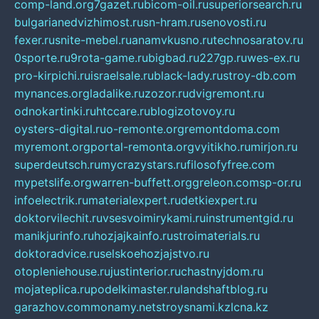
comp-land.org
7gazet.ru
bicom-oil.ru
superiorsearch.ru
bulgarianedvizhimost.ru
sn-hram.ru
senovosti.ru
fexer.ru
snite-mebel.ru
anamvkusno.ru
technosaratov.ru
0sporte.ru
9rota-game.ru
bigbad.ru
227gp.ru
wes-ex.ru
pro-kirpichi.ru
israelsale.ru
black-lady.ru
stroy-db.com
mynances.org
ladalike.ru
zozor.ru
dvigremont.ru
odnokartinki.ru
htccare.ru
blogizotovoy.ru
oysters-digital.ru
o-remonte.org
remontdoma.com
myremont.org
portal-remonta.org
vyitikho.ru
mirjon.ru
superdeutsch.ru
mycrazystars.ru
filosofyfree.com
mypetslife.org
warren-buffett.org
greleon.com
sp-or.ru
infoelectrik.ru
materialexpert.ru
detkiexpert.ru
doktorvilechit.ru
vsesvoimirykami.ru
instrumentgid.ru
manikjurinfo.ru
hozjajkainfo.ru
stroimaterials.ru
doktoradvice.ru
selskoehozjajstvo.ru
otopleniehouse.ru
justinterior.ru
chastnyjdom.ru
mojateplica.ru
podelkimaster.ru
landshaftblog.ru
garazhov.com
monamy.net
stroysnami.kz
lcna.kz