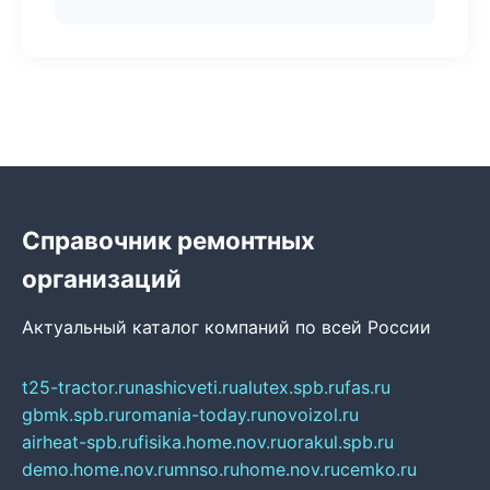
Справочник ремонтных
организаций
Актуальный каталог компаний по всей России
t25-tractor.ru
nashicveti.ru
alutex.spb.ru
fas.ru
gbmk.spb.ru
romania-today.ru
novoizol.ru
airheat-spb.ru
fisika.home.nov.ru
orakul.spb.ru
demo.home.nov.ru
mnso.ru
home.nov.ru
cemko.ru