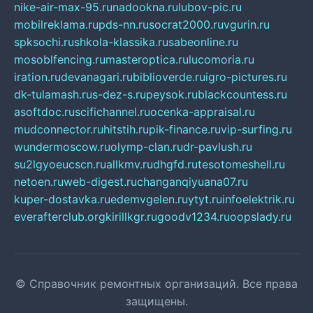
nike-air-max-95.ru
nadookna.ru
lubov-pic.ru
mobilreklama.ru
pds-nn.ru
socrat2000.ru
vgurin.ru
spksochi.ru
shkola-klassika.ru
sabeonline.ru
mosoblfencing.ru
masteroptica.ru
lucomoria.ru
iration.ru
devanagari.ru
biblioverde.ru
igro-pictures.ru
dk-tulamash.ru
s-dez-s.ru
peysok.ru
blackcountess.ru
asoftdoc.ru
scifichannel.ru
ocenka-appraisal.ru
mudconnector.ru
hitstih.ru
pik-finance.ru
vip-surfing.ru
wundermoscow.ru
olymp-clan.ru
dr-pavlush.ru
su2lgyoeucscn.ru
allkmv.ru
dhgfd.ru
tesotomeshell.ru
netoen.ru
web-digest.ru
changanqiyuana07.ru
kuper-dostavka.ru
edemvgelen.ru
ytyt.ru
infoelektrik.ru
everafterclub.org
kirillkgr.ru
goodv1234.ru
oopslady.ru
© Справочник ремонтных организаций. Все права
защищены.