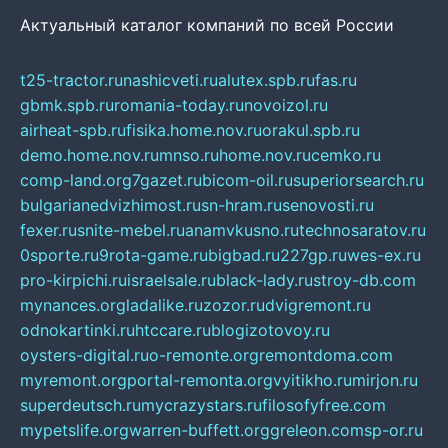
Актуальный каталог компаний по всей России
t25-tractor.ru
nashicveti.ru
alutex.spb.ru
fas.ru
gbmk.spb.ru
romania-today.ru
novoizol.ru
airheat-spb.ru
fisika.home.nov.ru
orakul.spb.ru
demo.home.nov.ru
mnso.ru
home.nov.ru
cemko.ru
comp-land.org
7gazet.ru
bicom-oil.ru
superiorsearch.ru
bulgarianedvizhimost.ru
sn-hram.ru
senovosti.ru
fexer.ru
snite-mebel.ru
anamvkusno.ru
technosaratov.ru
0sporte.ru
9rota-game.ru
bigbad.ru
227gp.ru
wes-ex.ru
pro-kirpichi.ru
israelsale.ru
black-lady.ru
stroy-db.com
mynances.org
ladalike.ru
zozor.ru
dvigremont.ru
odnokartinki.ru
htccare.ru
blogizotovoy.ru
oysters-digital.ru
o-remonte.org
remontdoma.com
myremont.org
portal-remonta.org
vyitikho.ru
mirjon.ru
superdeutsch.ru
mycrazystars.ru
filosofyfree.com
mypetslife.org
warren-buffett.org
greleon.com
sp-or.ru