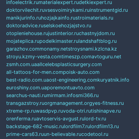
infoelectrik.ru
materialexpert.ru
detkiexpert.ru
doktorvilechit.ru
vsesvoimirykami.ru
instrumentgid.ru
manikjurinfo.ru
hozjajkainfo.ru
stroimaterials.ru
doktoradvice.ru
selskoehozjajstvo.ru
otopleniehouse.ru
justinterior.ru
chastnyjdom.ru
mojateplica.ru
podelkimaster.ru
landshaftblog.ru
garazhov.com
monamy.net
stroysnami.kz
lcna.kz
stroyu.kz
my-vesta.com
timeszp.com
avtoguru.net
zsmh.com.ua
allcelebsplasticsurgery.com
all-tattoos-for-men.com
poisk-auto.com
best-radio.com.ua
ost-engineering.com
kuryatnik.info
euroshiny.com.ua
poremontuavto.com
searchus-nauti.ru
mirmam.info
smi366.ru
transgazstroy.ru
orgmanagement.org
yes-fitness.ru
xtreme-rp.ru
wasdpvp.ru
voda-otri.ru
tishinapve.ru
orenferma.ru
avtoservis-avgust.ru
lord-tv.ru
backstage-682-music.ru
lordfilm7.ru
lordfilm13.ru
prime-cars63.ru
un-believable.ru
codetool.ru