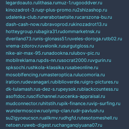
legardoauto.ru
lithasa.ru
muz-1.ru
gooddver.ru
kinozadrot-3.ru
qr-plus-promo.ru
2shizashop.ru
udalenka-club.ru
nerabotaetsite.ru
carszona-bu.ru
dash-cash-now.ru
bravoprod.ru
kinozadrot13.ru
hotteygroup.ru
bagira31.ru
dommarketnsk.ru
dveriland73.ru
nis-glonass51.ru
veles-doroga.ru
tb02.ru
vrema-zdorov.ru
velonik.ru
surgutgloss.ru
nike-air-max-95.ru
nadookna.ru
lubov-pic.ru
mobilreklama.ru
pds-nn.ru
socrat2000.ru
vgurin.ru
spksochi.ru
shkola-klassika.ru
sabeonline.ru
mosoblfencing.ru
masteroptica.ru
lucomoria.ru
iration.ru
devanagari.ru
biblioverde.ru
igro-pictures.ru
dk-tulamash.ru
s-dez-s.ru
peysok.ru
blackcountess.ru
asoftdoc.ru
scifichannel.ru
ocenka-appraisal.ru
mudconnector.ru
hitstih.ru
pik-finance.ru
vip-surfing.ru
wundermoscow.ru
olymp-clan.ru
dr-pavlush.ru
su2lgyoeucscn.ru
allkmv.ru
dhgfd.ru
tesotomeshell.ru
netoen.ru
web-digest.ru
changanqiyuana07.ru