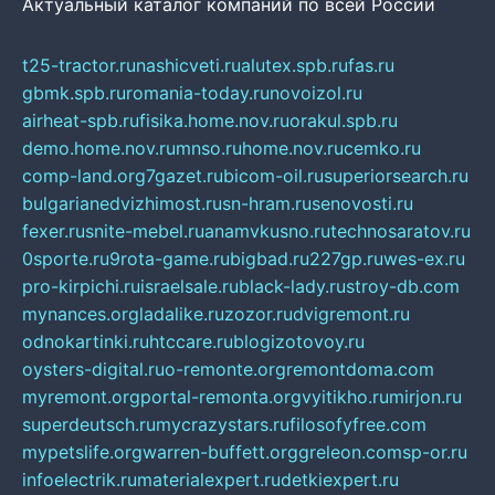
Актуальный каталог компаний по всей России
t25-tractor.ru
nashicveti.ru
alutex.spb.ru
fas.ru
gbmk.spb.ru
romania-today.ru
novoizol.ru
airheat-spb.ru
fisika.home.nov.ru
orakul.spb.ru
demo.home.nov.ru
mnso.ru
home.nov.ru
cemko.ru
comp-land.org
7gazet.ru
bicom-oil.ru
superiorsearch.ru
bulgarianedvizhimost.ru
sn-hram.ru
senovosti.ru
fexer.ru
snite-mebel.ru
anamvkusno.ru
technosaratov.ru
0sporte.ru
9rota-game.ru
bigbad.ru
227gp.ru
wes-ex.ru
pro-kirpichi.ru
israelsale.ru
black-lady.ru
stroy-db.com
mynances.org
ladalike.ru
zozor.ru
dvigremont.ru
odnokartinki.ru
htccare.ru
blogizotovoy.ru
oysters-digital.ru
o-remonte.org
remontdoma.com
myremont.org
portal-remonta.org
vyitikho.ru
mirjon.ru
superdeutsch.ru
mycrazystars.ru
filosofyfree.com
mypetslife.org
warren-buffett.org
greleon.com
sp-or.ru
infoelectrik.ru
materialexpert.ru
detkiexpert.ru