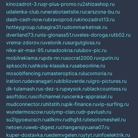
kinozadrot-3.ru
qr-plus-promo.ru
2shizashop.ru
udalenka-club.ru
nerabotaetsite.ru
carszona-bu.ru
dash-cash-now.ru
bravoprod.ru
kinozadrot13.ru
hotteygroup.ru
bagira31.ru
dommarketnsk.ru
dveriland73.ru
nis-glonass51.ru
veles-doroga.ru
tb02.ru
vrema-zdorov.ru
velonik.ru
surgutgloss.ru
nike-air-max-95.ru
nadookna.ru
lubov-pic.ru
mobilreklama.ru
pds-nn.ru
socrat2000.ru
vgurin.ru
spksochi.ru
shkola-klassika.ru
sabeonline.ru
mosoblfencing.ru
masteroptica.ru
lucomoria.ru
iration.ru
devanagari.ru
biblioverde.ru
igro-pictures.ru
dk-tulamash.ru
s-dez-s.ru
peysok.ru
blackcountess.ru
asoftdoc.ru
scifichannel.ru
ocenka-appraisal.ru
mudconnector.ru
hitstih.ru
pik-finance.ru
vip-surfing.ru
wundermoscow.ru
olymp-clan.ru
dr-pavlush.ru
su2lgyoeucscn.ru
allkmv.ru
dhgfd.ru
tesotomeshell.ru
netoen.ru
web-digest.ru
changanqiyuana07.ru
kuper-dostavka.ru
edemvgelen.ru
ytyt.ru
infoelektrik.ru