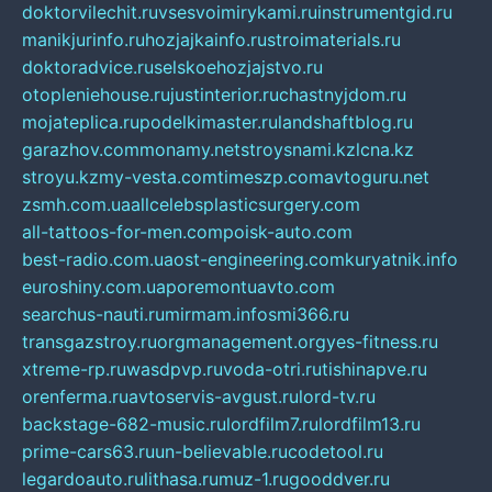
doktorvilechit.ru
vsesvoimirykami.ru
instrumentgid.ru
manikjurinfo.ru
hozjajkainfo.ru
stroimaterials.ru
doktoradvice.ru
selskoehozjajstvo.ru
otopleniehouse.ru
justinterior.ru
chastnyjdom.ru
mojateplica.ru
podelkimaster.ru
landshaftblog.ru
garazhov.com
monamy.net
stroysnami.kz
lcna.kz
stroyu.kz
my-vesta.com
timeszp.com
avtoguru.net
zsmh.com.ua
allcelebsplasticsurgery.com
all-tattoos-for-men.com
poisk-auto.com
best-radio.com.ua
ost-engineering.com
kuryatnik.info
euroshiny.com.ua
poremontuavto.com
searchus-nauti.ru
mirmam.info
smi366.ru
transgazstroy.ru
orgmanagement.org
yes-fitness.ru
xtreme-rp.ru
wasdpvp.ru
voda-otri.ru
tishinapve.ru
orenferma.ru
avtoservis-avgust.ru
lord-tv.ru
backstage-682-music.ru
lordfilm7.ru
lordfilm13.ru
prime-cars63.ru
un-believable.ru
codetool.ru
legardoauto.ru
lithasa.ru
muz-1.ru
gooddver.ru