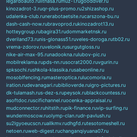
legardoauto.ru
lithasa.ru
muz-1.ru
gooddver.ru
kinozadrot-3.ru
qr-plus-promo.ru
2shizashop.ru
udalenka-club.ru
nerabotaetsite.ru
carszona-bu.ru
dash-cash-now.ru
bravoprod.ru
kinozadrot13.ru
hotteygroup.ru
bagira31.ru
dommarketnsk.ru
dveriland73.ru
nis-glonass51.ru
veles-doroga.ru
tb02.ru
vrema-zdorov.ru
velonik.ru
surgutgloss.ru
nike-air-max-95.ru
nadookna.ru
lubov-pic.ru
mobilreklama.ru
pds-nn.ru
socrat2000.ru
vgurin.ru
spksochi.ru
shkola-klassika.ru
sabeonline.ru
mosoblfencing.ru
masteroptica.ru
lucomoria.ru
iration.ru
devanagari.ru
biblioverde.ru
igro-pictures.ru
dk-tulamash.ru
s-dez-s.ru
peysok.ru
blackcountess.ru
asoftdoc.ru
scifichannel.ru
ocenka-appraisal.ru
mudconnector.ru
hitstih.ru
pik-finance.ru
vip-surfing.ru
wundermoscow.ru
olymp-clan.ru
dr-pavlush.ru
su2lgyoeucscn.ru
allkmv.ru
dhgfd.ru
tesotomeshell.ru
netoen.ru
web-digest.ru
changanqiyuana07.ru