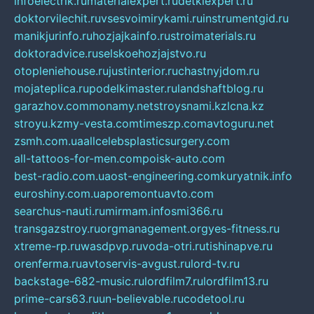
infoelectrik.ru
materialexpert.ru
detkiexpert.ru
doktorvilechit.ru
vsesvoimirykami.ru
instrumentgid.ru
manikjurinfo.ru
hozjajkainfo.ru
stroimaterials.ru
doktoradvice.ru
selskoehozjajstvo.ru
otopleniehouse.ru
justinterior.ru
chastnyjdom.ru
mojateplica.ru
podelkimaster.ru
landshaftblog.ru
garazhov.com
monamy.net
stroysnami.kz
lcna.kz
stroyu.kz
my-vesta.com
timeszp.com
avtoguru.net
zsmh.com.ua
allcelebsplasticsurgery.com
all-tattoos-for-men.com
poisk-auto.com
best-radio.com.ua
ost-engineering.com
kuryatnik.info
euroshiny.com.ua
poremontuavto.com
searchus-nauti.ru
mirmam.info
smi366.ru
transgazstroy.ru
orgmanagement.org
yes-fitness.ru
xtreme-rp.ru
wasdpvp.ru
voda-otri.ru
tishinapve.ru
orenferma.ru
avtoservis-avgust.ru
lord-tv.ru
backstage-682-music.ru
lordfilm7.ru
lordfilm13.ru
prime-cars63.ru
un-believable.ru
codetool.ru