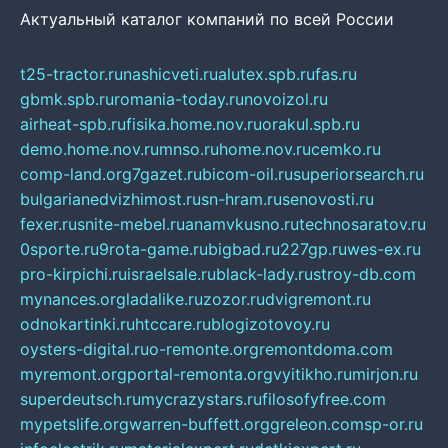
Актуальный каталог компаний по всей России
t25-tractor.ru
nashicveti.ru
alutex.spb.ru
fas.ru
gbmk.spb.ru
romania-today.ru
novoizol.ru
airheat-spb.ru
fisika.home.nov.ru
orakul.spb.ru
demo.home.nov.ru
mnso.ru
home.nov.ru
cemko.ru
comp-land.org
7gazet.ru
bicom-oil.ru
superiorsearch.ru
bulgarianedvizhimost.ru
sn-hram.ru
senovosti.ru
fexer.ru
snite-mebel.ru
anamvkusno.ru
technosaratov.ru
0sporte.ru
9rota-game.ru
bigbad.ru
227gp.ru
wes-ex.ru
pro-kirpichi.ru
israelsale.ru
black-lady.ru
stroy-db.com
mynances.org
ladalike.ru
zozor.ru
dvigremont.ru
odnokartinki.ru
htccare.ru
blogizotovoy.ru
oysters-digital.ru
o-remonte.org
remontdoma.com
myremont.org
portal-remonta.org
vyitikho.ru
mirjon.ru
superdeutsch.ru
mycrazystars.ru
filosofyfree.com
mypetslife.org
warren-buffett.org
greleon.com
sp-or.ru