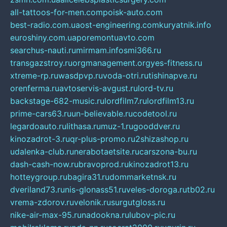
all-tattoos-for-men.com
poisk-auto.com
best-radio.com.ua
ost-engineering.com
kuryatnik.info
euroshiny.com.ua
poremontuavto.com
searchus-nauti.ru
mirmam.info
smi366.ru
transgazstroy.ru
orgmanagement.org
yes-fitness.ru
xtreme-rp.ru
wasdpvp.ru
voda-otri.ru
tishinapve.ru
orenferma.ru
avtoservis-avgust.ru
lord-tv.ru
backstage-682-music.ru
lordfilm7.ru
lordfilm13.ru
prime-cars63.ru
un-believable.ru
codetool.ru
legardoauto.ru
lithasa.ru
muz-1.ru
gooddver.ru
kinozadrot-3.ru
qr-plus-promo.ru
2shizashop.ru
udalenka-club.ru
nerabotaetsite.ru
carszona-bu.ru
dash-cash-now.ru
bravoprod.ru
kinozadrot13.ru
hotteygroup.ru
bagira31.ru
dommarketnsk.ru
dveriland73.ru
nis-glonass51.ru
veles-doroga.ru
tb02.ru
vrema-zdorov.ru
velonik.ru
surgutgloss.ru
nike-air-max-95.ru
nadookna.ru
lubov-pic.ru