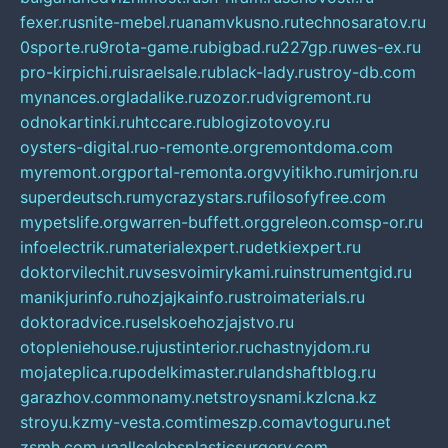
fexer.ru
snite-mebel.ru
anamvkusno.ru
technosaratov.ru
0sporte.ru
9rota-game.ru
bigbad.ru
227gp.ru
wes-ex.ru
pro-kirpichi.ru
israelsale.ru
black-lady.ru
stroy-db.com
mynances.org
ladalike.ru
zozor.ru
dvigremont.ru
odnokartinki.ru
htccare.ru
blogizotovoy.ru
oysters-digital.ru
o-remonte.org
remontdoma.com
myremont.org
portal-remonta.org
vyitikho.ru
mirjon.ru
superdeutsch.ru
mycrazystars.ru
filosofyfree.com
mypetslife.org
warren-buffett.org
greleon.com
sp-or.ru
infoelectrik.ru
materialexpert.ru
detkiexpert.ru
doktorvilechit.ru
vsesvoimirykami.ru
instrumentgid.ru
manikjurinfo.ru
hozjajkainfo.ru
stroimaterials.ru
doktoradvice.ru
selskoehozjajstvo.ru
otopleniehouse.ru
justinterior.ru
chastnyjdom.ru
mojateplica.ru
podelkimaster.ru
landshaftblog.ru
garazhov.com
monamy.net
stroysnami.kz
lcna.kz
stroyu.kz
my-vesta.com
timeszp.com
avtoguru.net
zsmh.com.ua
allcelebsplasticsurgery.com