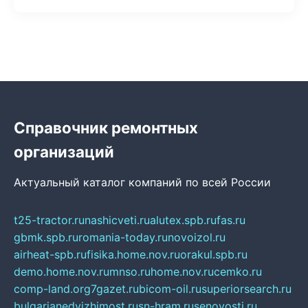
Справочник ремонтных
организаций
Актуальный каталог компаний по всей России
t25-tractor.ru
nashicveti.ru
alutex.spb.ru
fas.ru
gbmk.spb.ru
romania-today.ru
novoizol.ru
airheat-spb.ru
fisika.home.nov.ru
orakul.spb.ru
demo.home.nov.ru
mnso.ru
home.nov.ru
cemko.ru
comp-land.org
7gazet.ru
bicom-oil.ru
superiorsearch.ru
bulgarianedvizhimost.ru
sn-hram.ru
senovosti.ru