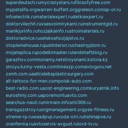
superdeutsch.ru
mycrazystars.ru
filosofyfree.com
mypetslife.org
warren-buffett.org
greleon.com
sp-or.ru
infoelectrik.ru
materialexpert.ru
detkiexpert.ru
doktorvilechit.ru
vsesvoimirykami.ru
instrumentgid.ru
manikjurinfo.ru
hozjajkainfo.ru
stroimaterials.ru
doktoradvice.ru
selskoehozjajstvo.ru
otopleniehouse.ru
justinterior.ru
chastnyjdom.ru
mojateplica.ru
podelkimaster.ru
landshaftblog.ru
garazhov.com
monamy.net
stroysnami.kz
lcna.kz
stroyu.kz
my-vesta.com
timeszp.com
avtoguru.net
zsmh.com.ua
allcelebsplasticsurgery.com
all-tattoos-for-men.com
poisk-auto.com
best-radio.com.ua
ost-engineering.com
kuryatnik.info
euroshiny.com.ua
poremontuavto.com
searchus-nauti.ru
mirmam.info
smi366.ru
transgazstroy.ru
orgmanagement.org
yes-fitness.ru
xtreme-rp.ru
wasdpvp.ru
voda-otri.ru
tishinapve.ru
orenferma.ru
avtoservis-avgust.ru
lord-tv.ru