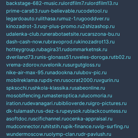
backstage-682-music.ru
lordfilm7.ru
lordfilm13.ru
prime-cars63.ru
un-believable.ru
codetool.ru
legardoauto.ru
lithasa.ru
muz-1.ru
gooddver.ru
kinozadrot-3.ru
qr-plus-promo.ru
2shizashop.ru
udalenka-club.ru
nerabotaetsite.ru
carszona-bu.ru
dash-cash-now.ru
bravoprod.ru
kinozadrot13.ru
hotteygroup.ru
bagira31.ru
dommarketnsk.ru
dveriland73.ru
nis-glonass51.ru
veles-doroga.ru
tb02.ru
vrema-zdorov.ru
velonik.ru
surgutgloss.ru
nike-air-max-95.ru
nadookna.ru
lubov-pic.ru
mobilreklama.ru
pds-nn.ru
socrat2000.ru
vgurin.ru
spksochi.ru
shkola-klassika.ru
sabeonline.ru
mosoblfencing.ru
masteroptica.ru
lucomoria.ru
iration.ru
devanagari.ru
biblioverde.ru
igro-pictures.ru
dk-tulamash.ru
s-dez-s.ru
peysok.ru
blackcountess.ru
asoftdoc.ru
scifichannel.ru
ocenka-appraisal.ru
mudconnector.ru
hitstih.ru
pik-finance.ru
vip-surfing.ru
wundermoscow.ru
olymp-clan.ru
dr-pavlush.ru