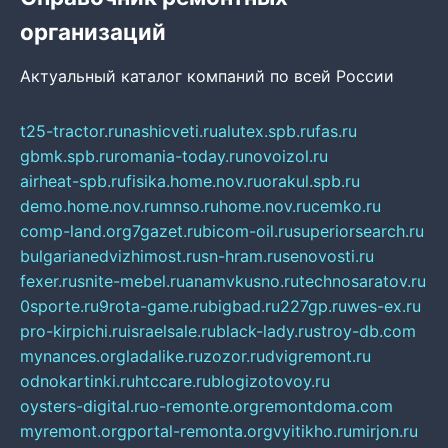
организаций
Актуальный каталог компаний по всей России
t25-tractor.ru
nashicveti.ru
alutex.spb.ru
fas.ru
gbmk.spb.ru
romania-today.ru
novoizol.ru
airheat-spb.ru
fisika.home.nov.ru
orakul.spb.ru
demo.home.nov.ru
mnso.ru
home.nov.ru
cemko.ru
comp-land.org
7gazet.ru
bicom-oil.ru
superiorsearch.ru
bulgarianedvizhimost.ru
sn-hram.ru
senovosti.ru
fexer.ru
snite-mebel.ru
anamvkusno.ru
technosaratov.ru
0sporte.ru
9rota-game.ru
bigbad.ru
227gp.ru
wes-ex.ru
pro-kirpichi.ru
israelsale.ru
black-lady.ru
stroy-db.com
mynances.org
ladalike.ru
zozor.ru
dvigremont.ru
odnokartinki.ru
htccare.ru
blogizotovoy.ru
oysters-digital.ru
o-remonte.org
remontdoma.com
myremont.org
portal-remonta.org
vyitikho.ru
mirjon.ru