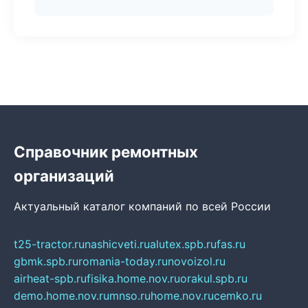
Справочник ремонтных
организаций
Актуальный каталог компаний по всей России
t25-tractor.ru
nashicveti.ru
alutex.spb.ru
fas.ru
gbmk.spb.ru
romania-today.ru
novoizol.ru
airheat-spb.ru
fisika.home.nov.ru
orakul.spb.ru
demo.home.nov.ru
mnso.ru
home.nov.ru
cemko.ru