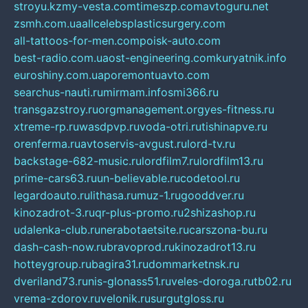
stroyu.kz
my-vesta.com
timeszp.com
avtoguru.net
zsmh.com.ua
allcelebsplasticsurgery.com
all-tattoos-for-men.com
poisk-auto.com
best-radio.com.ua
ost-engineering.com
kuryatnik.info
euroshiny.com.ua
poremontuavto.com
searchus-nauti.ru
mirmam.info
smi366.ru
transgazstroy.ru
orgmanagement.org
yes-fitness.ru
xtreme-rp.ru
wasdpvp.ru
voda-otri.ru
tishinapve.ru
orenferma.ru
avtoservis-avgust.ru
lord-tv.ru
backstage-682-music.ru
lordfilm7.ru
lordfilm13.ru
prime-cars63.ru
un-believable.ru
codetool.ru
legardoauto.ru
lithasa.ru
muz-1.ru
gooddver.ru
kinozadrot-3.ru
qr-plus-promo.ru
2shizashop.ru
udalenka-club.ru
nerabotaetsite.ru
carszona-bu.ru
dash-cash-now.ru
bravoprod.ru
kinozadrot13.ru
hotteygroup.ru
bagira31.ru
dommarketnsk.ru
dveriland73.ru
nis-glonass51.ru
veles-doroga.ru
tb02.ru
vrema-zdorov.ru
velonik.ru
surgutgloss.ru