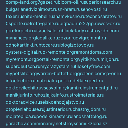
comp-land.org
7gazet.ru
bicom-oil.ru
superiorsearch.ru
bulgarianedvizhimost.ru
sn-hram.ru
senovosti.ru
fexer.ru
snite-mebel.ru
anamvkusno.ru
technosaratov.ru
0sporte.ru
9rota-game.ru
bigbad.ru
227gp.ru
wes-ex.ru
pro-kirpichi.ru
israelsale.ru
black-lady.ru
stroy-db.com
mynances.org
ladalike.ru
zozor.ru
dvigremont.ru
odnokartinki.ru
htccare.ru
blogizotovoy.ru
oysters-digital.ru
o-remonte.org
remontdoma.com
myremont.org
portal-remonta.org
vyitikho.ru
mirjon.ru
superdeutsch.ru
mycrazystars.ru
filosofyfree.com
mypetslife.org
warren-buffett.org
greleon.com
sp-or.ru
infoelectrik.ru
materialexpert.ru
detkiexpert.ru
doktorvilechit.ru
vsesvoimirykami.ru
instrumentgid.ru
manikjurinfo.ru
hozjajkainfo.ru
stroimaterials.ru
doktoradvice.ru
selskoehozjajstvo.ru
otopleniehouse.ru
justinterior.ru
chastnyjdom.ru
mojateplica.ru
podelkimaster.ru
landshaftblog.ru
garazhov.com
monamy.net
stroysnami.kz
lcna.kz