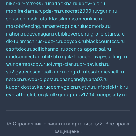
nike-air-max-95.ru
nadookna.ru
lubov-pic.ru
mobilreklama.ru
pds-nn.ru
socrat2000.ru
vgurin.ru
spksochi.ru
shkola-klassika.ru
sabeonline.ru
mosoblfencing.ru
masteroptica.ru
lucomoria.ru
iration.ru
devanagari.ru
biblioverde.ru
igro-pictures.ru
dk-tulamash.ru
s-dez-s.ru
peysok.ru
blackcountess.ru
asoftdoc.ru
scifichannel.ru
ocenka-appraisal.ru
mudconnector.ru
hitstih.ru
pik-finance.ru
vip-surfing.ru
wundermoscow.ru
olymp-clan.ru
dr-pavlush.ru
su2lgyoeucscn.ru
allkmv.ru
dhgfd.ru
tesotomeshell.ru
netoen.ru
web-digest.ru
changanqiyuana07.ru
kuper-dostavka.ru
edemvgelen.ru
ytyt.ru
infoelektrik.ru
everafterclub.org
kirillkgr.ru
goodv1234.ru
oopslady.ru
© Справочник ремонтных организаций. Все права
защищены.