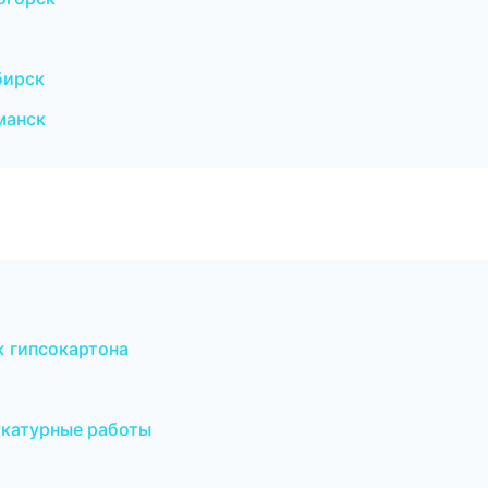
бирск
манск
 гипсокартона
катурные работы