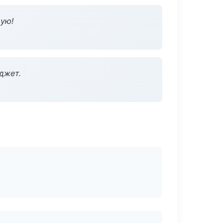
дую!
джет.