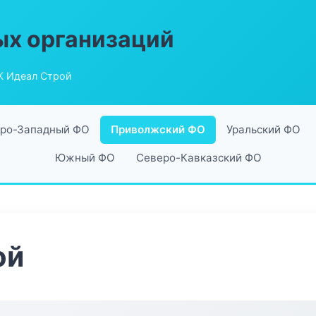
ых организаций
К Идеал Строй
ро-Западный ФО
Приволжский ФО
Уральский ФО
Южный ФО
Северо-Кавказский ФО
ой