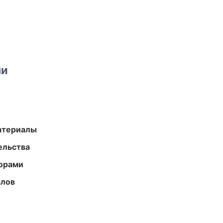
ми
атериалы
ельства
торами
алов