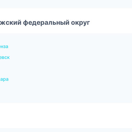
лжский федеральный округ
нза
евск
мара