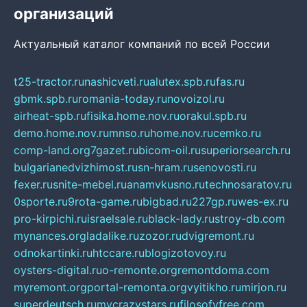
организаций
Актуальный каталог компаний по всей России
t25-tractor.ru
nashicveti.ru
alutex.spb.ru
fas.ru
gbmk.spb.ru
romania-today.ru
novoizol.ru
airheat-spb.ru
fisika.home.nov.ru
orakul.spb.ru
demo.home.nov.ru
mnso.ru
home.nov.ru
cemko.ru
comp-land.org
7gazet.ru
bicom-oil.ru
superiorsearch.ru
bulgarianedvizhimost.ru
sn-hram.ru
senovosti.ru
fexer.ru
snite-mebel.ru
anamvkusno.ru
technosaratov.ru
0sporte.ru
9rota-game.ru
bigbad.ru
227gp.ru
wes-ex.ru
pro-kirpichi.ru
israelsale.ru
black-lady.ru
stroy-db.com
mynances.org
ladalike.ru
zozor.ru
dvigremont.ru
odnokartinki.ru
htccare.ru
blogizotovoy.ru
oysters-digital.ru
o-remonte.org
remontdoma.com
myremont.org
portal-remonta.org
vyitikho.ru
mirjon.ru
superdeutsch.ru
mycrazystars.ru
filosofyfree.com