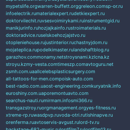
mypetslife.org
warren-buffett.org
greleon.com
sp-or.ru
infoelectrik.ru
materialexpert.ru
detkiexpert.ru
doktorvilechit.ru
vsesvoimirykami.ru
instrumentgid.ru
manikjurinfo.ru
hozjajkainfo.ru
stroimaterials.ru
doktoradvice.ru
selskoehozjajstvo.ru
otopleniehouse.ru
justinterior.ru
chastnyjdom.ru
mojateplica.ru
podelkimaster.ru
landshaftblog.ru
garazhov.com
monamy.net
stroysnami.kz
lcna.kz
stroyu.kz
my-vesta.com
timeszp.com
avtoguru.net
zsmh.com.ua
allcelebsplasticsurgery.com
all-tattoos-for-men.com
poisk-auto.com
best-radio.com.ua
ost-engineering.com
kuryatnik.info
euroshiny.com.ua
poremontuavto.com
searchus-nauti.ru
mirmam.info
smi366.ru
transgazstroy.ru
orgmanagement.org
yes-fitness.ru
xtreme-rp.ru
wasdpvp.ru
voda-otri.ru
tishinapve.ru
orenferma.ru
avtoservis-avgust.ru
lord-tv.ru
backstage-682-music.ru
lordfilm7.ru
lordfilm13.ru