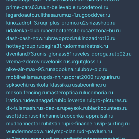
prime-cars63.ru
un-believable.ru
codetool.ru
legardoauto.ru
lithasa.ru
muz-1.ru
gooddver.ru
kinozadrot-3.ru
qr-plus-promo.ru
2shizashop.ru
udalenka-club.ru
nerabotaetsite.ru
carszona-bu.ru
dash-cash-now.ru
bravoprod.ru
kinozadrot13.ru
hotteygroup.ru
bagira31.ru
dommarketnsk.ru
dveriland73.ru
nis-glonass51.ru
veles-doroga.ru
tb02.ru
vrema-zdorov.ru
velonik.ru
surgutgloss.ru
nike-air-max-95.ru
nadookna.ru
lubov-pic.ru
mobilreklama.ru
pds-nn.ru
socrat2000.ru
vgurin.ru
spksochi.ru
shkola-klassika.ru
sabeonline.ru
mosoblfencing.ru
masteroptica.ru
lucomoria.ru
iration.ru
devanagari.ru
biblioverde.ru
igro-pictures.ru
dk-tulamash.ru
s-dez-s.ru
peysok.ru
blackcountess.ru
asoftdoc.ru
scifichannel.ru
ocenka-appraisal.ru
mudconnector.ru
hitstih.ru
pik-finance.ru
vip-surfing.ru
wundermoscow.ru
olymp-clan.ru
dr-pavlush.ru