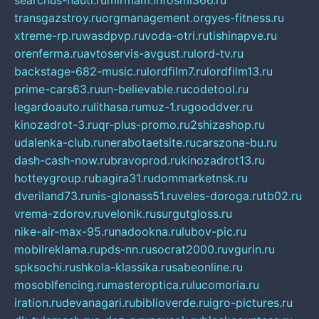
searchus-nauti.ru
mirmam.info
smi366.ru
transgazstroy.ru
orgmanagement.org
yes-fitness.ru
xtreme-rp.ru
wasdpvp.ru
voda-otri.ru
tishinapve.ru
orenferma.ru
avtoservis-avgust.ru
lord-tv.ru
backstage-682-music.ru
lordfilm7.ru
lordfilm13.ru
prime-cars63.ru
un-believable.ru
codetool.ru
legardoauto.ru
lithasa.ru
muz-1.ru
gooddver.ru
kinozadrot-3.ru
qr-plus-promo.ru
2shizashop.ru
udalenka-club.ru
nerabotaetsite.ru
carszona-bu.ru
dash-cash-now.ru
bravoprod.ru
kinozadrot13.ru
hotteygroup.ru
bagira31.ru
dommarketnsk.ru
dveriland73.ru
nis-glonass51.ru
veles-doroga.ru
tb02.ru
vrema-zdorov.ru
velonik.ru
surgutgloss.ru
nike-air-max-95.ru
nadookna.ru
lubov-pic.ru
mobilreklama.ru
pds-nn.ru
socrat2000.ru
vgurin.ru
spksochi.ru
shkola-klassika.ru
sabeonline.ru
mosoblfencing.ru
masteroptica.ru
lucomoria.ru
iration.ru
devanagari.ru
biblioverde.ru
igro-pictures.ru