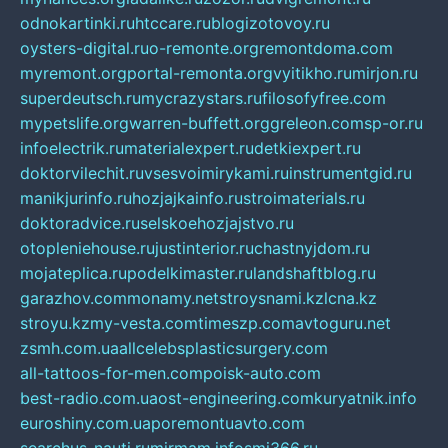
odnokartinki.ru
htccare.ru
blogizotovoy.ru
oysters-digital.ru
o-remonte.org
remontdoma.com
myremont.org
portal-remonta.org
vyitikho.ru
mirjon.ru
superdeutsch.ru
mycrazystars.ru
filosofyfree.com
mypetslife.org
warren-buffett.org
greleon.com
sp-or.ru
infoelectrik.ru
materialexpert.ru
detkiexpert.ru
doktorvilechit.ru
vsesvoimirykami.ru
instrumentgid.ru
manikjurinfo.ru
hozjajkainfo.ru
stroimaterials.ru
doktoradvice.ru
selskoehozjajstvo.ru
otopleniehouse.ru
justinterior.ru
chastnyjdom.ru
mojateplica.ru
podelkimaster.ru
landshaftblog.ru
garazhov.com
monamy.net
stroysnami.kz
lcna.kz
stroyu.kz
my-vesta.com
timeszp.com
avtoguru.net
zsmh.com.ua
allcelebsplasticsurgery.com
all-tattoos-for-men.com
poisk-auto.com
best-radio.com.ua
ost-engineering.com
kuryatnik.info
euroshiny.com.ua
poremontuavto.com