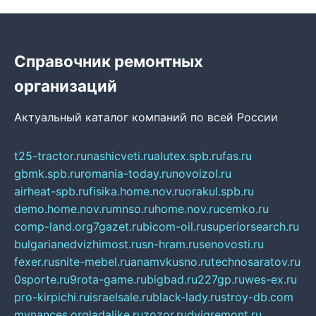
Справочник ремонтных
организаций
Актуальный каталог компаний по всей России
t25-tractor.ru
nashicveti.ru
alutex.spb.ru
fas.ru
gbmk.spb.ru
romania-today.ru
novoizol.ru
airheat-spb.ru
fisika.home.nov.ru
orakul.spb.ru
demo.home.nov.ru
mnso.ru
home.nov.ru
cemko.ru
comp-land.org
7gazet.ru
bicom-oil.ru
superiorsearch.ru
bulgarianedvizhimost.ru
sn-hram.ru
senovosti.ru
fexer.ru
snite-mebel.ru
anamvkusno.ru
technosaratov.ru
0sporte.ru
9rota-game.ru
bigbad.ru
227gp.ru
wes-ex.ru
pro-kirpichi.ru
israelsale.ru
black-lady.ru
stroy-db.com
mynances.org
ladalike.ru
zozor.ru
dvigremont.ru