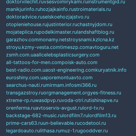
doktorvilechit.ru
vsesvoimirykami.ru
instrumentgid.ru
manikjurinfo.ru
hozjajkainfo.ru
stroimaterials.ru
doktoradvice.ru
selskoehozjajstvo.ru
otopleniehouse.ru
justinterior.ru
chastnyjdom.ru
mojateplica.ru
podelkimaster.ru
landshaftblog.ru
garazhov.com
monamy.net
stroysnami.kz
lcna.kz
stroyu.kz
my-vesta.com
timeszp.com
avtoguru.net
zsmh.com.ua
allcelebsplasticsurgery.com
all-tattoos-for-men.com
poisk-auto.com
best-radio.com.ua
ost-engineering.com
kuryatnik.info
euroshiny.com.ua
poremontuavto.com
searchus-nauti.ru
mirmam.info
smi366.ru
transgazstroy.ru
orgmanagement.org
yes-fitness.ru
xtreme-rp.ru
wasdpvp.ru
voda-otri.ru
tishinapve.ru
orenferma.ru
avtoservis-avgust.ru
lord-tv.ru
backstage-682-music.ru
lordfilm7.ru
lordfilm13.ru
prime-cars63.ru
un-believable.ru
codetool.ru
legardoauto.ru
lithasa.ru
muz-1.ru
gooddver.ru