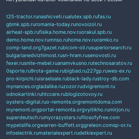
t25-tractor.ru
nashicveti.ru
alutex.spb.ru
fas.ru
gbmk.spb.ru
romania-today.ru
novoizol.ru
airheat-spb.ru
fisika.home.nov.ru
orakul.spb.ru
demo.home.nov.ru
mnso.ru
home.nov.ru
cemko.ru
comp-land.org
7gazet.ru
bicom-oil.ru
superiorsearch.ru
bulgarianedvizhimost.ru
sn-hram.ru
senovosti.ru
fexer.ru
snite-mebel.ru
anamvkusno.ru
technosaratov.ru
0sporte.ru
9rota-game.ru
bigbad.ru
227gp.ru
wes-ex.ru
pro-kirpichi.ru
israelsale.ru
black-lady.ru
stroy-db.com
mynances.org
ladalike.ru
zozor.ru
dvigremont.ru
odnokartinki.ru
htccare.ru
blogizotovoy.ru
oysters-digital.ru
o-remonte.org
remontdoma.com
myremont.org
portal-remonta.org
vyitikho.ru
mirjon.ru
superdeutsch.ru
mycrazystars.ru
filosofyfree.com
mypetslife.org
warren-buffett.org
greleon.com
sp-or.ru
infoelectrik.ru
materialexpert.ru
detkiexpert.ru