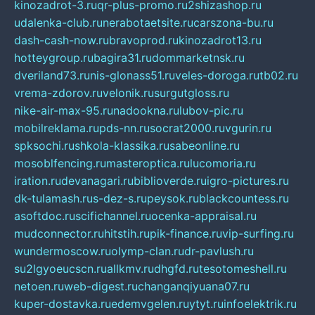
kinozadrot-3.ru
qr-plus-promo.ru
2shizashop.ru
udalenka-club.ru
nerabotaetsite.ru
carszona-bu.ru
dash-cash-now.ru
bravoprod.ru
kinozadrot13.ru
hotteygroup.ru
bagira31.ru
dommarketnsk.ru
dveriland73.ru
nis-glonass51.ru
veles-doroga.ru
tb02.ru
vrema-zdorov.ru
velonik.ru
surgutgloss.ru
nike-air-max-95.ru
nadookna.ru
lubov-pic.ru
mobilreklama.ru
pds-nn.ru
socrat2000.ru
vgurin.ru
spksochi.ru
shkola-klassika.ru
sabeonline.ru
mosoblfencing.ru
masteroptica.ru
lucomoria.ru
iration.ru
devanagari.ru
biblioverde.ru
igro-pictures.ru
dk-tulamash.ru
s-dez-s.ru
peysok.ru
blackcountess.ru
asoftdoc.ru
scifichannel.ru
ocenka-appraisal.ru
mudconnector.ru
hitstih.ru
pik-finance.ru
vip-surfing.ru
wundermoscow.ru
olymp-clan.ru
dr-pavlush.ru
su2lgyoeucscn.ru
allkmv.ru
dhgfd.ru
tesotomeshell.ru
netoen.ru
web-digest.ru
changanqiyuana07.ru
kuper-dostavka.ru
edemvgelen.ru
ytyt.ru
infoelektrik.ru