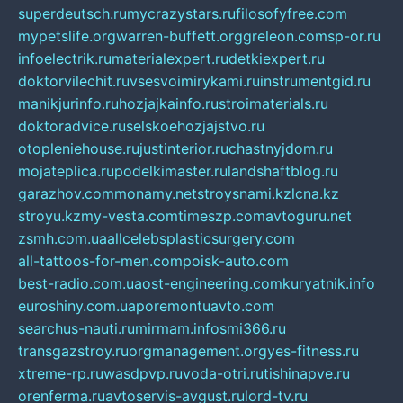
superdeutsch.ru
mycrazystars.ru
filosofyfree.com
mypetslife.org
warren-buffett.org
greleon.com
sp-or.ru
infoelectrik.ru
materialexpert.ru
detkiexpert.ru
doktorvilechit.ru
vsesvoimirykami.ru
instrumentgid.ru
manikjurinfo.ru
hozjajkainfo.ru
stroimaterials.ru
doktoradvice.ru
selskoehozjajstvo.ru
otopleniehouse.ru
justinterior.ru
chastnyjdom.ru
mojateplica.ru
podelkimaster.ru
landshaftblog.ru
garazhov.com
monamy.net
stroysnami.kz
lcna.kz
stroyu.kz
my-vesta.com
timeszp.com
avtoguru.net
zsmh.com.ua
allcelebsplasticsurgery.com
all-tattoos-for-men.com
poisk-auto.com
best-radio.com.ua
ost-engineering.com
kuryatnik.info
euroshiny.com.ua
poremontuavto.com
searchus-nauti.ru
mirmam.info
smi366.ru
transgazstroy.ru
orgmanagement.org
yes-fitness.ru
xtreme-rp.ru
wasdpvp.ru
voda-otri.ru
tishinapve.ru
orenferma.ru
avtoservis-avgust.ru
lord-tv.ru