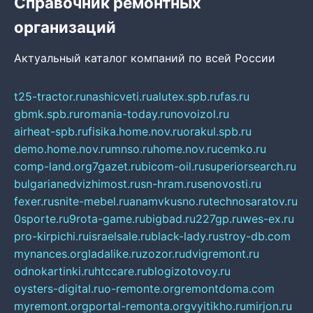
Справочник ремонтных
организаций
Актуальный каталог компаний по всей России
t25-tractor.ru
nashicveti.ru
alutex.spb.ru
fas.ru
gbmk.spb.ru
romania-today.ru
novoizol.ru
airheat-spb.ru
fisika.home.nov.ru
orakul.spb.ru
demo.home.nov.ru
mnso.ru
home.nov.ru
cemko.ru
comp-land.org
7gazet.ru
bicom-oil.ru
superiorsearch.ru
bulgarianedvizhimost.ru
sn-hram.ru
senovosti.ru
fexer.ru
snite-mebel.ru
anamvkusno.ru
technosaratov.ru
0sporte.ru
9rota-game.ru
bigbad.ru
227gp.ru
wes-ex.ru
pro-kirpichi.ru
israelsale.ru
black-lady.ru
stroy-db.com
mynances.org
ladalike.ru
zozor.ru
dvigremont.ru
odnokartinki.ru
htccare.ru
blogizotovoy.ru
oysters-digital.ru
o-remonte.org
remontdoma.com
myremont.org
portal-remonta.org
vyitikho.ru
mirjon.ru