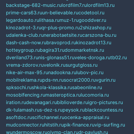
backstage-682-music.ru
lordfilm7.ru
lordfilm13.ru
prime-cars63.ru
un-believable.ru
codetool.ru
legardoauto.ru
lithasa.ru
muz-1.ru
gooddver.ru
kinozadrot-3.ru
qr-plus-promo.ru
2shizashop.ru
udalenka-club.ru
nerabotaetsite.ru
carszona-bu.ru
dash-cash-now.ru
bravoprod.ru
kinozadrot13.ru
hotteygroup.ru
bagira31.ru
dommarketnsk.ru
dveriland73.ru
nis-glonass51.ru
veles-doroga.ru
tb02.ru
vrema-zdorov.ru
velonik.ru
surgutgloss.ru
nike-air-max-95.ru
nadookna.ru
lubov-pic.ru
mobilreklama.ru
pds-nn.ru
socrat2000.ru
vgurin.ru
spksochi.ru
shkola-klassika.ru
sabeonline.ru
mosoblfencing.ru
masteroptica.ru
lucomoria.ru
iration.ru
devanagari.ru
biblioverde.ru
igro-pictures.ru
dk-tulamash.ru
s-dez-s.ru
peysok.ru
blackcountess.ru
asoftdoc.ru
scifichannel.ru
ocenka-appraisal.ru
mudconnector.ru
hitstih.ru
pik-finance.ru
vip-surfing.ru
wundermoscow.ru
olymp-clan.ru
dr-pavlush.ru