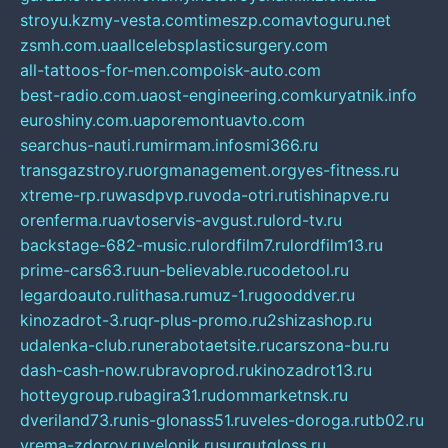
stroyu.kz
my-vesta.com
timeszp.com
avtoguru.net
zsmh.com.ua
allcelebsplasticsurgery.com
all-tattoos-for-men.com
poisk-auto.com
best-radio.com.ua
ost-engineering.com
kuryatnik.info
euroshiny.com.ua
poremontuavto.com
searchus-nauti.ru
mirmam.info
smi366.ru
transgazstroy.ru
orgmanagement.org
yes-fitness.ru
xtreme-rp.ru
wasdpvp.ru
voda-otri.ru
tishinapve.ru
orenferma.ru
avtoservis-avgust.ru
lord-tv.ru
backstage-682-music.ru
lordfilm7.ru
lordfilm13.ru
prime-cars63.ru
un-believable.ru
codetool.ru
legardoauto.ru
lithasa.ru
muz-1.ru
gooddver.ru
kinozadrot-3.ru
qr-plus-promo.ru
2shizashop.ru
udalenka-club.ru
nerabotaetsite.ru
carszona-bu.ru
dash-cash-now.ru
bravoprod.ru
kinozadrot13.ru
hotteygroup.ru
bagira31.ru
dommarketnsk.ru
dveriland73.ru
nis-glonass51.ru
veles-doroga.ru
tb02.ru
vrema-zdorov.ru
velonik.ru
surgutgloss.ru