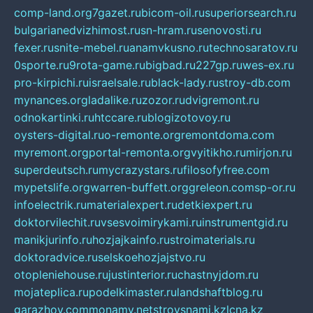
comp-land.org
7gazet.ru
bicom-oil.ru
superiorsearch.ru
bulgarianedvizhimost.ru
sn-hram.ru
senovosti.ru
fexer.ru
snite-mebel.ru
anamvkusno.ru
technosaratov.ru
0sporte.ru
9rota-game.ru
bigbad.ru
227gp.ru
wes-ex.ru
pro-kirpichi.ru
israelsale.ru
black-lady.ru
stroy-db.com
mynances.org
ladalike.ru
zozor.ru
dvigremont.ru
odnokartinki.ru
htccare.ru
blogizotovoy.ru
oysters-digital.ru
o-remonte.org
remontdoma.com
myremont.org
portal-remonta.org
vyitikho.ru
mirjon.ru
superdeutsch.ru
mycrazystars.ru
filosofyfree.com
mypetslife.org
warren-buffett.org
greleon.com
sp-or.ru
infoelectrik.ru
materialexpert.ru
detkiexpert.ru
doktorvilechit.ru
vsesvoimirykami.ru
instrumentgid.ru
manikjurinfo.ru
hozjajkainfo.ru
stroimaterials.ru
doktoradvice.ru
selskoehozjajstvo.ru
otopleniehouse.ru
justinterior.ru
chastnyjdom.ru
mojateplica.ru
podelkimaster.ru
landshaftblog.ru
garazhov.com
monamy.net
stroysnami.kz
lcna.kz