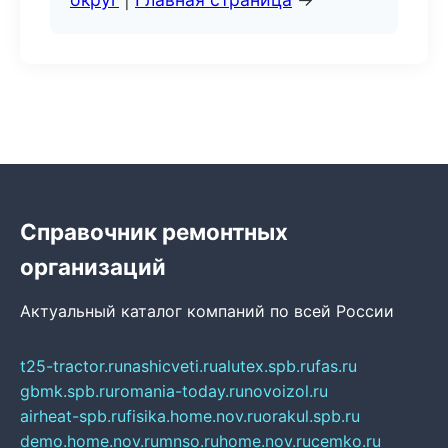
Справочник ремонтных
организаций
Актуальный каталог компаний по всей России
t25-tractor.ru
nashicveti.ru
alutex.spb.ru
fas.ru
gbmk.spb.ru
romania-today.ru
novoizol.ru
airheat-spb.ru
fisika.home.nov.ru
orakul.spb.ru
demo.home.nov.ru
mnso.ru
home.nov.ru
cemko.ru