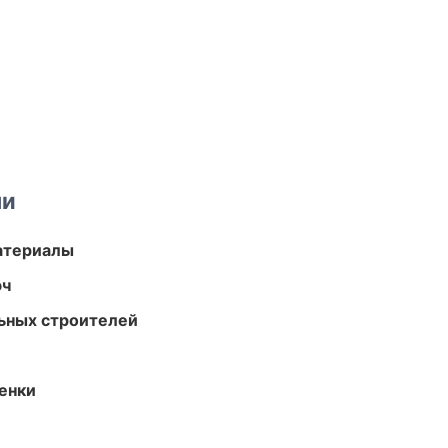
ми
атериалы
юч
ьных строителей
енки