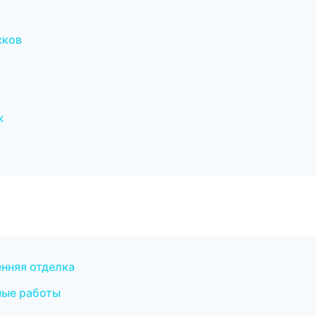
сков
ж
нняя отделка
ные работы