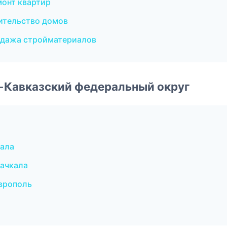
онт квартир
ительство домов
одажа стройматериалов
о-Кавказский федеральный округ
ала
хачкала
врополь