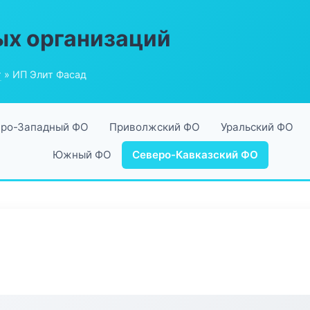
ых организаций
г
» ИП Элит Фасад
ро-Западный ФО
Приволжский ФО
Уральский ФО
Южный ФО
Северо-Кавказский ФО