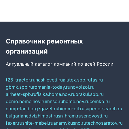
Справочник ремонтных
организаций
Актуальный каталог компаний по всей России
t25-tractor.ru
nashicveti.ru
alutex.spb.ru
fas.ru
gbmk.spb.ru
romania-today.ru
novoizol.ru
airheat-spb.ru
fisika.home.nov.ru
orakul.spb.ru
demo.home.nov.ru
mnso.ru
home.nov.ru
cemko.ru
comp-land.org
7gazet.ru
bicom-oil.ru
superiorsearch.ru
bulgarianedvizhimost.ru
sn-hram.ru
senovosti.ru
fexer.ru
snite-mebel.ru
anamvkusno.ru
technosaratov.ru