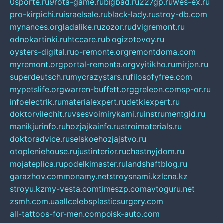
0sporte.ru
9rota-game.ru
bigbad.ru
227gp.ru
wes-ex.ru
pro-kirpichi.ru
israelsale.ru
black-lady.ru
stroy-db.com
mynances.org
ladalike.ru
zozor.ru
dvigremont.ru
odnokartinki.ru
htccare.ru
blogizotovoy.ru
oysters-digital.ru
o-remonte.org
remontdoma.com
myremont.org
portal-remonta.org
vyitikho.ru
mirjon.ru
superdeutsch.ru
mycrazystars.ru
filosofyfree.com
mypetslife.org
warren-buffett.org
greleon.com
sp-or.ru
infoelectrik.ru
materialexpert.ru
detkiexpert.ru
doktorvilechit.ru
vsesvoimirykami.ru
instrumentgid.ru
manikjurinfo.ru
hozjajkainfo.ru
stroimaterials.ru
doktoradvice.ru
selskoehozjajstvo.ru
otopleniehouse.ru
justinterior.ru
chastnyjdom.ru
mojateplica.ru
podelkimaster.ru
landshaftblog.ru
garazhov.com
monamy.net
stroysnami.kz
lcna.kz
stroyu.kz
my-vesta.com
timeszp.com
avtoguru.net
zsmh.com.ua
allcelebsplasticsurgery.com
all-tattoos-for-men.com
poisk-auto.com