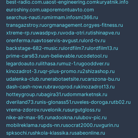
best-radio.com.ua
ost-engineering.com
kuryatnik.info
euroshiny.com.ua
poremontuavto.com
searchus-nauti.ru
mirmam.info
smi366.ru
transgazstroy.ru
orgmanagement.org
yes-fitness.ru
xtreme-rp.ru
wasdpvp.ru
voda-otri.ru
tishinapve.ru
orenferma.ru
avtoservis-avgust.ru
lord-tv.ru
backstage-682-music.ru
lordfilm7.ru
lordfilm13.ru
prime-cars63.ru
un-believable.ru
codetool.ru
legardoauto.ru
lithasa.ru
muz-1.ru
gooddver.ru
kinozadrot-3.ru
qr-plus-promo.ru
2shizashop.ru
udalenka-club.ru
nerabotaetsite.ru
carszona-bu.ru
dash-cash-now.ru
bravoprod.ru
kinozadrot13.ru
hotteygroup.ru
bagira31.ru
dommarketnsk.ru
dveriland73.ru
nis-glonass51.ru
veles-doroga.ru
tb02.ru
vrema-zdorov.ru
velonik.ru
surgutgloss.ru
nike-air-max-95.ru
nadookna.ru
lubov-pic.ru
mobilreklama.ru
pds-nn.ru
socrat2000.ru
vgurin.ru
spksochi.ru
shkola-klassika.ru
sabeonline.ru