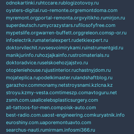
odnokartinki.ru
htccare.ru
blogizotovoy.ru
oysters-digital.ru
o-remonte.org
remontdoma.com
myremont.org
portal-remonta.org
vyitikho.ru
mirjon.ru
superdeutsch.ru
mycrazystars.ru
filosofyfree.com
mypetslife.org
warren-buffett.org
greleon.com
sp-or.ru
infoelectrik.ru
materialexpert.ru
detkiexpert.ru
doktorvilechit.ru
vsesvoimirykami.ru
instrumentgid.ru
manikjurinfo.ru
hozjajkainfo.ru
stroimaterials.ru
doktoradvice.ru
selskoehozjajstvo.ru
otopleniehouse.ru
justinterior.ru
chastnyjdom.ru
mojateplica.ru
podelkimaster.ru
landshaftblog.ru
garazhov.com
monamy.net
stroysnami.kz
lcna.kz
stroyu.kz
my-vesta.com
timeszp.com
avtoguru.net
zsmh.com.ua
allcelebsplasticsurgery.com
all-tattoos-for-men.com
poisk-auto.com
best-radio.com.ua
ost-engineering.com
kuryatnik.info
euroshiny.com.ua
poremontuavto.com
searchus-nauti.ru
mirmam.info
smi366.ru