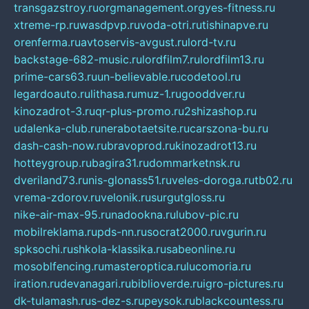
transgazstroy.ru
orgmanagement.org
yes-fitness.ru
xtreme-rp.ru
wasdpvp.ru
voda-otri.ru
tishinapve.ru
orenferma.ru
avtoservis-avgust.ru
lord-tv.ru
backstage-682-music.ru
lordfilm7.ru
lordfilm13.ru
prime-cars63.ru
un-believable.ru
codetool.ru
legardoauto.ru
lithasa.ru
muz-1.ru
gooddver.ru
kinozadrot-3.ru
qr-plus-promo.ru
2shizashop.ru
udalenka-club.ru
nerabotaetsite.ru
carszona-bu.ru
dash-cash-now.ru
bravoprod.ru
kinozadrot13.ru
hotteygroup.ru
bagira31.ru
dommarketnsk.ru
dveriland73.ru
nis-glonass51.ru
veles-doroga.ru
tb02.ru
vrema-zdorov.ru
velonik.ru
surgutgloss.ru
nike-air-max-95.ru
nadookna.ru
lubov-pic.ru
mobilreklama.ru
pds-nn.ru
socrat2000.ru
vgurin.ru
spksochi.ru
shkola-klassika.ru
sabeonline.ru
mosoblfencing.ru
masteroptica.ru
lucomoria.ru
iration.ru
devanagari.ru
biblioverde.ru
igro-pictures.ru
dk-tulamash.ru
s-dez-s.ru
peysok.ru
blackcountess.ru