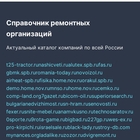
Справочник ремонтных
организаций
Актуальный каталог компаний по всей России
t25-tractor.ru
nashicveti.ru
alutex.spb.ru
fas.ru
gbmk.spb.ru
romania-today.ru
novoizol.ru
airheat-spb.ru
fisika.home.nov.ru
orakul.spb.ru
demo.home.nov.ru
mnso.ru
home.nov.ru
cemko.ru
comp-land.org
7gazet.ru
bicom-oil.ru
superiorsearch.ru
bulgarianedvizhimost.ru
sn-hram.ru
senovosti.ru
fexer.ru
snite-mebel.ru
anamvkusno.ru
technosaratov.ru
0sporte.ru
9rota-game.ru
bigbad.ru
227gp.ru
wes-ex.ru
pro-kirpichi.ru
israelsale.ru
black-lady.ru
stroy-db.com
mynances.org
ladalike.ru
zozor.ru
dvigremont.ru