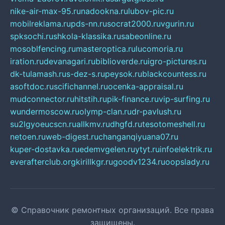
nike-air-max-95.ru
nadookna.ru
lubov-pic.ru
mobilreklama.ru
pds-nn.ru
socrat2000.ru
vgurin.ru
spksochi.ru
shkola-klassika.ru
sabeonline.ru
mosoblfencing.ru
masteroptica.ru
lucomoria.ru
iration.ru
devanagari.ru
biblioverde.ru
igro-pictures.ru
dk-tulamash.ru
s-dez-s.ru
peysok.ru
blackcountess.ru
asoftdoc.ru
scifichannel.ru
ocenka-appraisal.ru
mudconnector.ru
hitstih.ru
pik-finance.ru
vip-surfing.ru
wundermoscow.ru
olymp-clan.ru
dr-pavlush.ru
su2lgyoeucscn.ru
allkmv.ru
dhgfd.ru
tesotomeshell.ru
netoen.ru
web-digest.ru
changanqiyuana07.ru
kuper-dostavka.ru
edemvgelen.ru
ytyt.ru
infoelektrik.ru
everafterclub.org
kirillkgr.ru
goodv1234.ru
oopslady.ru
© Справочник ремонтных организаций. Все права
защищены.