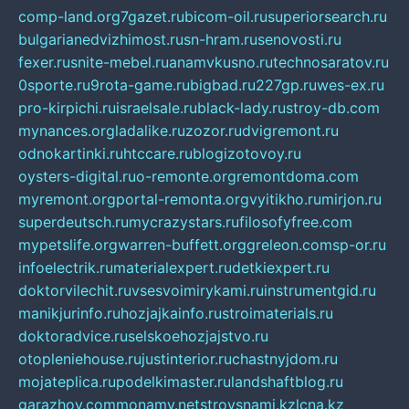
comp-land.org
7gazet.ru
bicom-oil.ru
superiorsearch.ru
bulgarianedvizhimost.ru
sn-hram.ru
senovosti.ru
fexer.ru
snite-mebel.ru
anamvkusno.ru
technosaratov.ru
0sporte.ru
9rota-game.ru
bigbad.ru
227gp.ru
wes-ex.ru
pro-kirpichi.ru
israelsale.ru
black-lady.ru
stroy-db.com
mynances.org
ladalike.ru
zozor.ru
dvigremont.ru
odnokartinki.ru
htccare.ru
blogizotovoy.ru
oysters-digital.ru
o-remonte.org
remontdoma.com
myremont.org
portal-remonta.org
vyitikho.ru
mirjon.ru
superdeutsch.ru
mycrazystars.ru
filosofyfree.com
mypetslife.org
warren-buffett.org
greleon.com
sp-or.ru
infoelectrik.ru
materialexpert.ru
detkiexpert.ru
doktorvilechit.ru
vsesvoimirykami.ru
instrumentgid.ru
manikjurinfo.ru
hozjajkainfo.ru
stroimaterials.ru
doktoradvice.ru
selskoehozjajstvo.ru
otopleniehouse.ru
justinterior.ru
chastnyjdom.ru
mojateplica.ru
podelkimaster.ru
landshaftblog.ru
garazhov.com
monamy.net
stroysnami.kz
lcna.kz