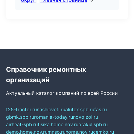
Справочник ремонтных
организаций
Актуальный каталог компаний по всей России
t25-tractor.ru
nashicveti.ru
alutex.spb.ru
fas.ru
gbmk.spb.ru
romania-today.ru
novoizol.ru
airheat-spb.ru
fisika.home.nov.ru
orakul.spb.ru
demo.home.nov.ru
mnso.ru
home.nov.ru
cemko.ru