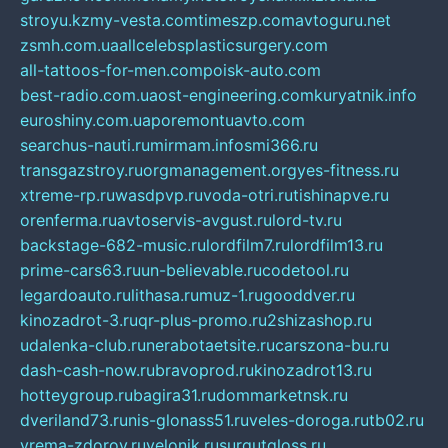
stroyu.kz
my-vesta.com
timeszp.com
avtoguru.net
zsmh.com.ua
allcelebsplasticsurgery.com
all-tattoos-for-men.com
poisk-auto.com
best-radio.com.ua
ost-engineering.com
kuryatnik.info
euroshiny.com.ua
poremontuavto.com
searchus-nauti.ru
mirmam.info
smi366.ru
transgazstroy.ru
orgmanagement.org
yes-fitness.ru
xtreme-rp.ru
wasdpvp.ru
voda-otri.ru
tishinapve.ru
orenferma.ru
avtoservis-avgust.ru
lord-tv.ru
backstage-682-music.ru
lordfilm7.ru
lordfilm13.ru
prime-cars63.ru
un-believable.ru
codetool.ru
legardoauto.ru
lithasa.ru
muz-1.ru
gooddver.ru
kinozadrot-3.ru
qr-plus-promo.ru
2shizashop.ru
udalenka-club.ru
nerabotaetsite.ru
carszona-bu.ru
dash-cash-now.ru
bravoprod.ru
kinozadrot13.ru
hotteygroup.ru
bagira31.ru
dommarketnsk.ru
dveriland73.ru
nis-glonass51.ru
veles-doroga.ru
tb02.ru
vrema-zdorov.ru
velonik.ru
surgutgloss.ru