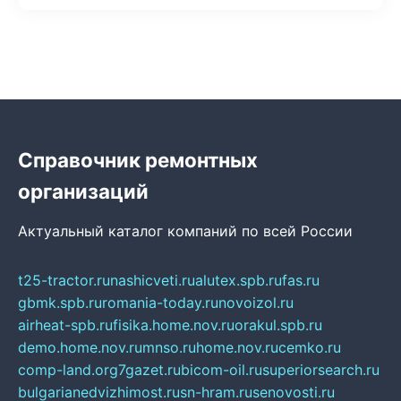
Справочник ремонтных
организаций
Актуальный каталог компаний по всей России
t25-tractor.ru
nashicveti.ru
alutex.spb.ru
fas.ru
gbmk.spb.ru
romania-today.ru
novoizol.ru
airheat-spb.ru
fisika.home.nov.ru
orakul.spb.ru
demo.home.nov.ru
mnso.ru
home.nov.ru
cemko.ru
comp-land.org
7gazet.ru
bicom-oil.ru
superiorsearch.ru
bulgarianedvizhimost.ru
sn-hram.ru
senovosti.ru