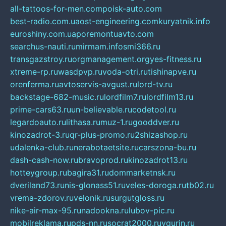
all-tattoos-for-men.com
poisk-auto.com
best-radio.com.ua
ost-engineering.com
kuryatnik.info
euroshiny.com.ua
poremontuavto.com
searchus-nauti.ru
mirmam.info
smi366.ru
transgazstroy.ru
orgmanagement.org
yes-fitness.ru
xtreme-rp.ru
wasdpvp.ru
voda-otri.ru
tishinapve.ru
orenferma.ru
avtoservis-avgust.ru
lord-tv.ru
backstage-682-music.ru
lordfilm7.ru
lordfilm13.ru
prime-cars63.ru
un-believable.ru
codetool.ru
legardoauto.ru
lithasa.ru
muz-1.ru
gooddver.ru
kinozadrot-3.ru
qr-plus-promo.ru
2shizashop.ru
udalenka-club.ru
nerabotaetsite.ru
carszona-bu.ru
dash-cash-now.ru
bravoprod.ru
kinozadrot13.ru
hotteygroup.ru
bagira31.ru
dommarketnsk.ru
dveriland73.ru
nis-glonass51.ru
veles-doroga.ru
tb02.ru
vrema-zdorov.ru
velonik.ru
surgutgloss.ru
nike-air-max-95.ru
nadookna.ru
lubov-pic.ru
mobilreklama.ru
pds-nn.ru
socrat2000.ru
vgurin.ru