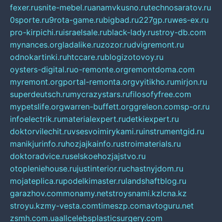
fexer.ru
snite-mebel.ru
anamvkusno.ru
technosaratov.ru
0sporte.ru
9rota-game.ru
bigbad.ru
227gp.ru
wes-ex.ru
pro-kirpichi.ru
israelsale.ru
black-lady.ru
stroy-db.com
mynances.org
ladalike.ru
zozor.ru
dvigremont.ru
odnokartinki.ru
htccare.ru
blogizotovoy.ru
oysters-digital.ru
o-remonte.org
remontdoma.com
myremont.org
portal-remonta.org
vyitikho.ru
mirjon.ru
superdeutsch.ru
mycrazystars.ru
filosofyfree.com
mypetslife.org
warren-buffett.org
greleon.com
sp-or.ru
infoelectrik.ru
materialexpert.ru
detkiexpert.ru
doktorvilechit.ru
vsesvoimirykami.ru
instrumentgid.ru
manikjurinfo.ru
hozjajkainfo.ru
stroimaterials.ru
doktoradvice.ru
selskoehozjajstvo.ru
otopleniehouse.ru
justinterior.ru
chastnyjdom.ru
mojateplica.ru
podelkimaster.ru
landshaftblog.ru
garazhov.com
monamy.net
stroysnami.kz
lcna.kz
stroyu.kz
my-vesta.com
timeszp.com
avtoguru.net
zsmh.com.ua
allcelebsplasticsurgery.com