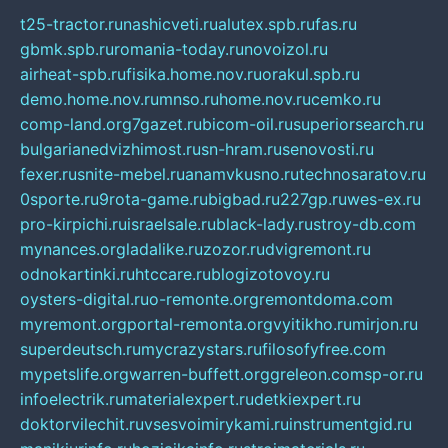
t25-tractor.ru
nashicveti.ru
alutex.spb.ru
fas.ru
gbmk.spb.ru
romania-today.ru
novoizol.ru
airheat-spb.ru
fisika.home.nov.ru
orakul.spb.ru
demo.home.nov.ru
mnso.ru
home.nov.ru
cemko.ru
comp-land.org
7gazet.ru
bicom-oil.ru
superiorsearch.ru
bulgarianedvizhimost.ru
sn-hram.ru
senovosti.ru
fexer.ru
snite-mebel.ru
anamvkusno.ru
technosaratov.ru
0sporte.ru
9rota-game.ru
bigbad.ru
227gp.ru
wes-ex.ru
pro-kirpichi.ru
israelsale.ru
black-lady.ru
stroy-db.com
mynances.org
ladalike.ru
zozor.ru
dvigremont.ru
odnokartinki.ru
htccare.ru
blogizotovoy.ru
oysters-digital.ru
o-remonte.org
remontdoma.com
myremont.org
portal-remonta.org
vyitikho.ru
mirjon.ru
superdeutsch.ru
mycrazystars.ru
filosofyfree.com
mypetslife.org
warren-buffett.org
greleon.com
sp-or.ru
infoelectrik.ru
materialexpert.ru
detkiexpert.ru
doktorvilechit.ru
vsesvoimirykami.ru
instrumentgid.ru