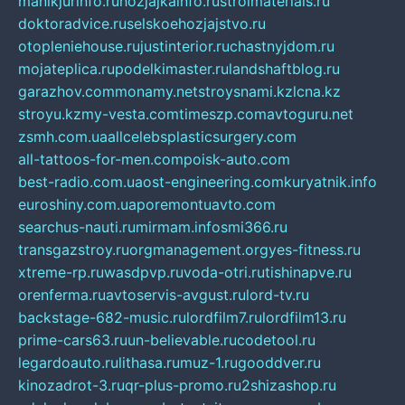
manikjurinfo.ru
hozjajkainfo.ru
stroimaterials.ru
doktoradvice.ru
selskoehozjajstvo.ru
otopleniehouse.ru
justinterior.ru
chastnyjdom.ru
mojateplica.ru
podelkimaster.ru
landshaftblog.ru
garazhov.com
monamy.net
stroysnami.kz
lcna.kz
stroyu.kz
my-vesta.com
timeszp.com
avtoguru.net
zsmh.com.ua
allcelebsplasticsurgery.com
all-tattoos-for-men.com
poisk-auto.com
best-radio.com.ua
ost-engineering.com
kuryatnik.info
euroshiny.com.ua
poremontuavto.com
searchus-nauti.ru
mirmam.info
smi366.ru
transgazstroy.ru
orgmanagement.org
yes-fitness.ru
xtreme-rp.ru
wasdpvp.ru
voda-otri.ru
tishinapve.ru
orenferma.ru
avtoservis-avgust.ru
lord-tv.ru
backstage-682-music.ru
lordfilm7.ru
lordfilm13.ru
prime-cars63.ru
un-believable.ru
codetool.ru
legardoauto.ru
lithasa.ru
muz-1.ru
gooddver.ru
kinozadrot-3.ru
qr-plus-promo.ru
2shizashop.ru