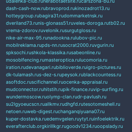
udalenka-club.ru
nerabotaetsite.ru
carszona-bu.ru
dash-cash-now.ru
bravoprod.ru
kinozadrot13.ru
hotteygroup.ru
bagira31.ru
dommarketnsk.ru
dveriland73.ru
nis-glonass51.ru
veles-doroga.ru
tb02.ru
vrema-zdorov.ru
velonik.ru
surgutgloss.ru
nike-air-max-95.ru
nadookna.ru
lubov-pic.ru
mobilreklama.ru
pds-nn.ru
socrat2000.ru
vgurin.ru
spksochi.ru
shkola-klassika.ru
sabeonline.ru
mosoblfencing.ru
masteroptica.ru
lucomoria.ru
iration.ru
devanagari.ru
biblioverde.ru
igro-pictures.ru
dk-tulamash.ru
s-dez-s.ru
peysok.ru
blackcountess.ru
asoftdoc.ru
scifichannel.ru
ocenka-appraisal.ru
mudconnector.ru
hitstih.ru
pik-finance.ru
vip-surfing.ru
wundermoscow.ru
olymp-clan.ru
dr-pavlush.ru
su2lgyoeucscn.ru
allkmv.ru
dhgfd.ru
tesotomeshell.ru
netoen.ru
web-digest.ru
changanqiyuana07.ru
kuper-dostavka.ru
edemvgelen.ru
ytyt.ru
infoelektrik.ru
everafterclub.org
kirillkgr.ru
goodv1234.ru
oopslady.ru