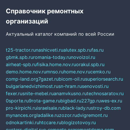
Справочник ремонтных
организаций
Актуальный каталог компаний по всей России
t25-tractor.ru
nashicveti.ru
alutex.spb.ru
fas.ru
gbmk.spb.ru
romania-today.ru
novoizol.ru
airheat-spb.ru
fisika.home.nov.ru
orakul.spb.ru
demo.home.nov.ru
mnso.ru
home.nov.ru
cemko.ru
comp-land.org
7gazet.ru
bicom-oil.ru
superiorsearch.ru
bulgarianedvizhimost.ru
sn-hram.ru
senovosti.ru
fexer.ru
snite-mebel.ru
anamvkusno.ru
technosaratov.ru
0sporte.ru
9rota-game.ru
bigbad.ru
227gp.ru
wes-ex.ru
pro-kirpichi.ru
israelsale.ru
black-lady.ru
stroy-db.com
mynances.org
ladalike.ru
zozor.ru
dvigremont.ru
odnokartinki.ru
htccare.ru
blogizotovoy.ru
oysters-digital.ru
o-remonte.org
remontdoma.com