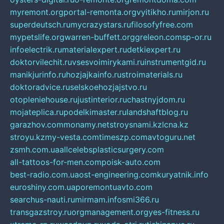
myremont.org
portal-remonta.org
vyitikho.ru
mirjon.ru
superdeutsch.ru
mycrazystars.ru
filosofyfree.com
mypetslife.org
warren-buffett.org
greleon.com
sp-or.ru
infoelectrik.ru
materialexpert.ru
detkiexpert.ru
doktorvilechit.ru
vsesvoimirykami.ru
instrumentgid.ru
manikjurinfo.ru
hozjajkainfo.ru
stroimaterials.ru
doktoradvice.ru
selskoehozjajstvo.ru
otopleniehouse.ru
justinterior.ru
chastnyjdom.ru
mojateplica.ru
podelkimaster.ru
landshaftblog.ru
garazhov.com
monamy.net
stroysnami.kz
lcna.kz
stroyu.kz
my-vesta.com
timeszp.com
avtoguru.net
zsmh.com.ua
allcelebsplasticsurgery.com
all-tattoos-for-men.com
poisk-auto.com
best-radio.com.ua
ost-engineering.com
kuryatnik.info
euroshiny.com.ua
poremontuavto.com
searchus-nauti.ru
mirmam.info
smi366.ru
transgazstroy.ru
orgmanagement.org
yes-fitness.ru