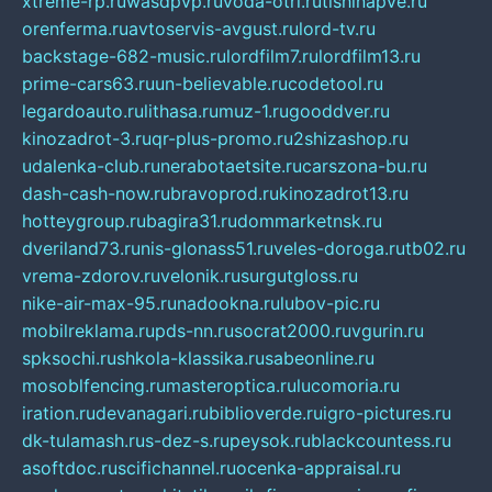
xtreme-rp.ru
wasdpvp.ru
voda-otri.ru
tishinapve.ru
orenferma.ru
avtoservis-avgust.ru
lord-tv.ru
backstage-682-music.ru
lordfilm7.ru
lordfilm13.ru
prime-cars63.ru
un-believable.ru
codetool.ru
legardoauto.ru
lithasa.ru
muz-1.ru
gooddver.ru
kinozadrot-3.ru
qr-plus-promo.ru
2shizashop.ru
udalenka-club.ru
nerabotaetsite.ru
carszona-bu.ru
dash-cash-now.ru
bravoprod.ru
kinozadrot13.ru
hotteygroup.ru
bagira31.ru
dommarketnsk.ru
dveriland73.ru
nis-glonass51.ru
veles-doroga.ru
tb02.ru
vrema-zdorov.ru
velonik.ru
surgutgloss.ru
nike-air-max-95.ru
nadookna.ru
lubov-pic.ru
mobilreklama.ru
pds-nn.ru
socrat2000.ru
vgurin.ru
spksochi.ru
shkola-klassika.ru
sabeonline.ru
mosoblfencing.ru
masteroptica.ru
lucomoria.ru
iration.ru
devanagari.ru
biblioverde.ru
igro-pictures.ru
dk-tulamash.ru
s-dez-s.ru
peysok.ru
blackcountess.ru
asoftdoc.ru
scifichannel.ru
ocenka-appraisal.ru