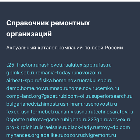
Справочник ремонтных
организаций
Актуальный каталог компаний по всей России
t25-tractor.ru
nashicveti.ru
alutex.spb.ru
fas.ru
gbmk.spb.ru
romania-today.ru
novoizol.ru
airheat-spb.ru
fisika.home.nov.ru
orakul.spb.ru
demo.home.nov.ru
mnso.ru
home.nov.ru
cemko.ru
comp-land.org
7gazet.ru
bicom-oil.ru
superiorsearch.ru
bulgarianedvizhimost.ru
sn-hram.ru
senovosti.ru
fexer.ru
snite-mebel.ru
anamvkusno.ru
technosaratov.ru
0sporte.ru
9rota-game.ru
bigbad.ru
227gp.ru
wes-ex.ru
pro-kirpichi.ru
israelsale.ru
black-lady.ru
stroy-db.com
mynances.org
ladalike.ru
zozor.ru
dvigremont.ru