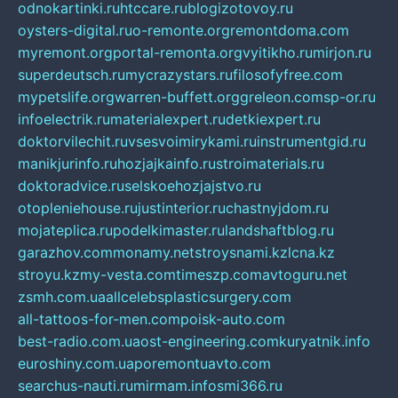
odnokartinki.ru
htccare.ru
blogizotovoy.ru
oysters-digital.ru
o-remonte.org
remontdoma.com
myremont.org
portal-remonta.org
vyitikho.ru
mirjon.ru
superdeutsch.ru
mycrazystars.ru
filosofyfree.com
mypetslife.org
warren-buffett.org
greleon.com
sp-or.ru
infoelectrik.ru
materialexpert.ru
detkiexpert.ru
doktorvilechit.ru
vsesvoimirykami.ru
instrumentgid.ru
manikjurinfo.ru
hozjajkainfo.ru
stroimaterials.ru
doktoradvice.ru
selskoehozjajstvo.ru
otopleniehouse.ru
justinterior.ru
chastnyjdom.ru
mojateplica.ru
podelkimaster.ru
landshaftblog.ru
garazhov.com
monamy.net
stroysnami.kz
lcna.kz
stroyu.kz
my-vesta.com
timeszp.com
avtoguru.net
zsmh.com.ua
allcelebsplasticsurgery.com
all-tattoos-for-men.com
poisk-auto.com
best-radio.com.ua
ost-engineering.com
kuryatnik.info
euroshiny.com.ua
poremontuavto.com
searchus-nauti.ru
mirmam.info
smi366.ru