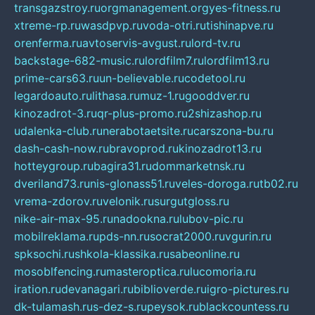
transgazstroy.ru
orgmanagement.org
yes-fitness.ru
xtreme-rp.ru
wasdpvp.ru
voda-otri.ru
tishinapve.ru
orenferma.ru
avtoservis-avgust.ru
lord-tv.ru
backstage-682-music.ru
lordfilm7.ru
lordfilm13.ru
prime-cars63.ru
un-believable.ru
codetool.ru
legardoauto.ru
lithasa.ru
muz-1.ru
gooddver.ru
kinozadrot-3.ru
qr-plus-promo.ru
2shizashop.ru
udalenka-club.ru
nerabotaetsite.ru
carszona-bu.ru
dash-cash-now.ru
bravoprod.ru
kinozadrot13.ru
hotteygroup.ru
bagira31.ru
dommarketnsk.ru
dveriland73.ru
nis-glonass51.ru
veles-doroga.ru
tb02.ru
vrema-zdorov.ru
velonik.ru
surgutgloss.ru
nike-air-max-95.ru
nadookna.ru
lubov-pic.ru
mobilreklama.ru
pds-nn.ru
socrat2000.ru
vgurin.ru
spksochi.ru
shkola-klassika.ru
sabeonline.ru
mosoblfencing.ru
masteroptica.ru
lucomoria.ru
iration.ru
devanagari.ru
biblioverde.ru
igro-pictures.ru
dk-tulamash.ru
s-dez-s.ru
peysok.ru
blackcountess.ru