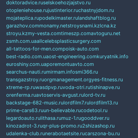
doktoradvice.ru
selskoehozjajstvo.ru
otopleniehouse.ru
justinterior.ru
chastnyjdom.ru
mojateplica.ru
podelkimaster.ru
landshaftblog.ru
garazhov.com
monamy.net
stroysnami.kz
lcna.kz
stroyu.kz
my-vesta.com
timeszp.com
avtoguru.net
zsmh.com.ua
allcelebsplasticsurgery.com
all-tattoos-for-men.com
poisk-auto.com
best-radio.com.ua
ost-engineering.com
kuryatnik.info
euroshiny.com.ua
poremontuavto.com
searchus-nauti.ru
mirmam.info
smi366.ru
transgazstroy.ru
orgmanagement.org
yes-fitness.ru
xtreme-rp.ru
wasdpvp.ru
voda-otri.ru
tishinapve.ru
orenferma.ru
avtoservis-avgust.ru
lord-tv.ru
backstage-682-music.ru
lordfilm7.ru
lordfilm13.ru
prime-cars63.ru
un-believable.ru
codetool.ru
legardoauto.ru
lithasa.ru
muz-1.ru
gooddver.ru
kinozadrot-3.ru
qr-plus-promo.ru
2shizashop.ru
udalenka-club.ru
nerabotaetsite.ru
carszona-bu.ru