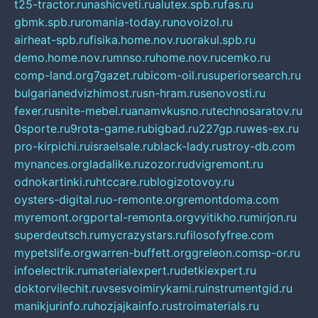
t25-tractor.ru
nashicveti.ru
alutex.spb.ru
fas.ru
gbmk.spb.ru
romania-today.ru
novoizol.ru
airheat-spb.ru
fisika.home.nov.ru
orakul.spb.ru
demo.home.nov.ru
mnso.ru
home.nov.ru
cemko.ru
comp-land.org
7gazet.ru
bicom-oil.ru
superiorsearch.ru
bulgarianedvizhimost.ru
sn-hram.ru
senovosti.ru
fexer.ru
snite-mebel.ru
anamvkusno.ru
technosaratov.ru
0sporte.ru
9rota-game.ru
bigbad.ru
227gp.ru
wes-ex.ru
pro-kirpichi.ru
israelsale.ru
black-lady.ru
stroy-db.com
mynances.org
ladalike.ru
zozor.ru
dvigremont.ru
odnokartinki.ru
htccare.ru
blogizotovoy.ru
oysters-digital.ru
o-remonte.org
remontdoma.com
myremont.org
portal-remonta.org
vyitikho.ru
mirjon.ru
superdeutsch.ru
mycrazystars.ru
filosofyfree.com
mypetslife.org
warren-buffett.org
greleon.com
sp-or.ru
infoelectrik.ru
materialexpert.ru
detkiexpert.ru
doktorvilechit.ru
vsesvoimirykami.ru
instrumentgid.ru
manikjurinfo.ru
hozjajkainfo.ru
stroimaterials.ru