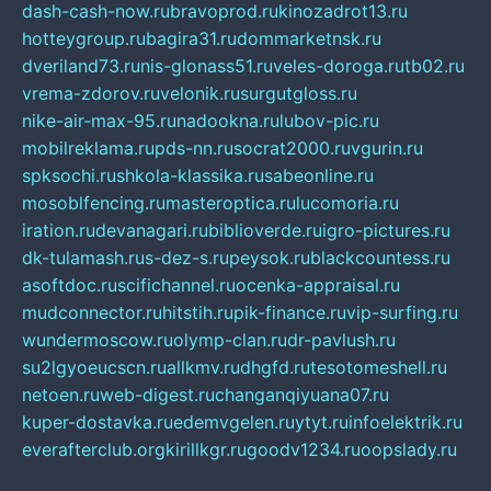
dash-cash-now.ru
bravoprod.ru
kinozadrot13.ru
hotteygroup.ru
bagira31.ru
dommarketnsk.ru
dveriland73.ru
nis-glonass51.ru
veles-doroga.ru
tb02.ru
vrema-zdorov.ru
velonik.ru
surgutgloss.ru
nike-air-max-95.ru
nadookna.ru
lubov-pic.ru
mobilreklama.ru
pds-nn.ru
socrat2000.ru
vgurin.ru
spksochi.ru
shkola-klassika.ru
sabeonline.ru
mosoblfencing.ru
masteroptica.ru
lucomoria.ru
iration.ru
devanagari.ru
biblioverde.ru
igro-pictures.ru
dk-tulamash.ru
s-dez-s.ru
peysok.ru
blackcountess.ru
asoftdoc.ru
scifichannel.ru
ocenka-appraisal.ru
mudconnector.ru
hitstih.ru
pik-finance.ru
vip-surfing.ru
wundermoscow.ru
olymp-clan.ru
dr-pavlush.ru
su2lgyoeucscn.ru
allkmv.ru
dhgfd.ru
tesotomeshell.ru
netoen.ru
web-digest.ru
changanqiyuana07.ru
kuper-dostavka.ru
edemvgelen.ru
ytyt.ru
infoelektrik.ru
everafterclub.org
kirillkgr.ru
goodv1234.ru
oopslady.ru