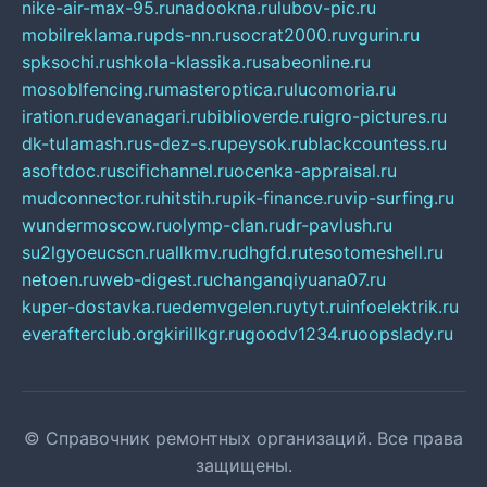
nike-air-max-95.ru
nadookna.ru
lubov-pic.ru
mobilreklama.ru
pds-nn.ru
socrat2000.ru
vgurin.ru
spksochi.ru
shkola-klassika.ru
sabeonline.ru
mosoblfencing.ru
masteroptica.ru
lucomoria.ru
iration.ru
devanagari.ru
biblioverde.ru
igro-pictures.ru
dk-tulamash.ru
s-dez-s.ru
peysok.ru
blackcountess.ru
asoftdoc.ru
scifichannel.ru
ocenka-appraisal.ru
mudconnector.ru
hitstih.ru
pik-finance.ru
vip-surfing.ru
wundermoscow.ru
olymp-clan.ru
dr-pavlush.ru
su2lgyoeucscn.ru
allkmv.ru
dhgfd.ru
tesotomeshell.ru
netoen.ru
web-digest.ru
changanqiyuana07.ru
kuper-dostavka.ru
edemvgelen.ru
ytyt.ru
infoelektrik.ru
everafterclub.org
kirillkgr.ru
goodv1234.ru
oopslady.ru
© Справочник ремонтных организаций. Все права
защищены.