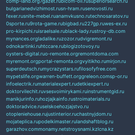
comp-land.org
7gazet.ru
bicom-oil.ru
superiorsearch.ru
bulgarianedvizhimost.ru
sn-hram.ru
senovosti.ru
fexer.ru
snite-mebel.ru
anamvkusno.ru
technosaratov.ru
0sporte.ru
9rota-game.ru
bigbad.ru
227gp.ru
wes-ex.ru
pro-kirpichi.ru
israelsale.ru
black-lady.ru
stroy-db.com
mynances.org
ladalike.ru
zozor.ru
dvigremont.ru
odnokartinki.ru
htccare.ru
blogizotovoy.ru
oysters-digital.ru
o-remonte.org
remontdoma.com
myremont.org
portal-remonta.org
vyitikho.ru
mirjon.ru
superdeutsch.ru
mycrazystars.ru
filosofyfree.com
mypetslife.org
warren-buffett.org
greleon.com
sp-or.ru
infoelectrik.ru
materialexpert.ru
detkiexpert.ru
doktorvilechit.ru
vsesvoimirykami.ru
instrumentgid.ru
manikjurinfo.ru
hozjajkainfo.ru
stroimaterials.ru
doktoradvice.ru
selskoehozjajstvo.ru
otopleniehouse.ru
justinterior.ru
chastnyjdom.ru
mojateplica.ru
podelkimaster.ru
landshaftblog.ru
garazhov.com
monamy.net
stroysnami.kz
lcna.kz