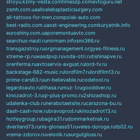
stroyu.kz
my-vesta.com
timeszp.com
avtoguru.net
zsmh.com.ua
allcelebsplasticsurgery.com
all-tattoos-for-men.com
poisk-auto.com
best-radio.com.ua
ost-engineering.com
kuryatnik.info
euroshiny.com.ua
poremontuavto.com
searchus-nauti.ru
mirmam.info
smi366.ru
transgazstroy.ru
orgmanagement.org
yes-fitness.ru
xtreme-rp.ru
wasdpvp.ru
voda-otri.ru
tishinapve.ru
orenferma.ru
avtoservis-avgust.ru
lord-tv.ru
backstage-682-music.ru
lordfilm7.ru
lordfilm13.ru
prime-cars63.ru
un-believable.ru
codetool.ru
legardoauto.ru
lithasa.ru
muz-1.ru
gooddver.ru
kinozadrot-3.ru
qr-plus-promo.ru
2shizashop.ru
udalenka-club.ru
nerabotaetsite.ru
carszona-bu.ru
dash-cash-now.ru
bravoprod.ru
kinozadrot13.ru
hotteygroup.ru
bagira31.ru
dommarketnsk.ru
dveriland73.ru
nis-glonass51.ru
veles-doroga.ru
tb02.ru
vrema-zdorov.ru
velonik.ru
surgutgloss.ru