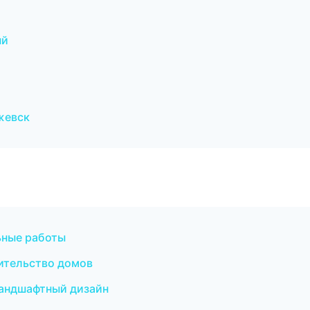
ый
жевск
ьные работы
ительство домов
андшафтный дизайн