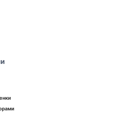
ми
енки
торами