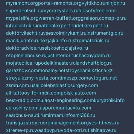
myremont.org
portal-remonta.org
vyitikho.ru
mirjon.ru
superdeutsch.ru
mycrazystars.ru
filosofyfree.com
mypetslife.org
warren-buffett.org
greleon.com
sp-or.ru
infoelectrik.ru
materialexpert.ru
detkiexpert.ru
doktorvilechit.ru
vsesvoimirykami.ru
instrumentgid.ru
manikjurinfo.ru
hozjajkainfo.ru
stroimaterials.ru
doktoradvice.ru
selskoehozjajstvo.ru
otopleniehouse.ru
justinterior.ru
chastnyjdom.ru
mojateplica.ru
podelkimaster.ru
landshaftblog.ru
garazhov.com
monamy.net
stroysnami.kz
lcna.kz
stroyu.kz
my-vesta.com
timeszp.com
avtoguru.net
zsmh.com.ua
allcelebsplasticsurgery.com
all-tattoos-for-men.com
poisk-auto.com
best-radio.com.ua
ost-engineering.com
kuryatnik.info
euroshiny.com.ua
poremontuavto.com
searchus-nauti.ru
mirmam.info
smi366.ru
transgazstroy.ru
orgmanagement.org
yes-fitness.ru
xtreme-rp.ru
wasdpvp.ru
voda-otri.ru
tishinapve.ru