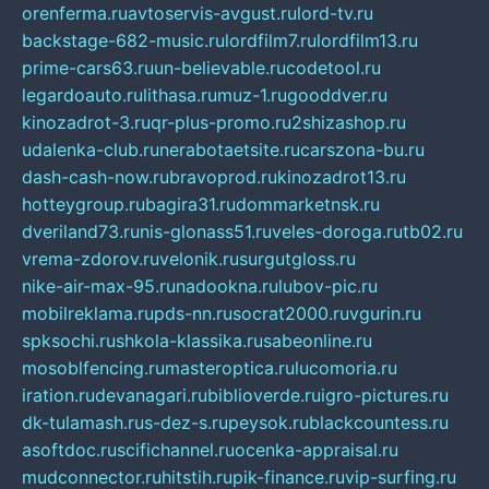
orenferma.ru
avtoservis-avgust.ru
lord-tv.ru
backstage-682-music.ru
lordfilm7.ru
lordfilm13.ru
prime-cars63.ru
un-believable.ru
codetool.ru
legardoauto.ru
lithasa.ru
muz-1.ru
gooddver.ru
kinozadrot-3.ru
qr-plus-promo.ru
2shizashop.ru
udalenka-club.ru
nerabotaetsite.ru
carszona-bu.ru
dash-cash-now.ru
bravoprod.ru
kinozadrot13.ru
hotteygroup.ru
bagira31.ru
dommarketnsk.ru
dveriland73.ru
nis-glonass51.ru
veles-doroga.ru
tb02.ru
vrema-zdorov.ru
velonik.ru
surgutgloss.ru
nike-air-max-95.ru
nadookna.ru
lubov-pic.ru
mobilreklama.ru
pds-nn.ru
socrat2000.ru
vgurin.ru
spksochi.ru
shkola-klassika.ru
sabeonline.ru
mosoblfencing.ru
masteroptica.ru
lucomoria.ru
iration.ru
devanagari.ru
biblioverde.ru
igro-pictures.ru
dk-tulamash.ru
s-dez-s.ru
peysok.ru
blackcountess.ru
asoftdoc.ru
scifichannel.ru
ocenka-appraisal.ru
mudconnector.ru
hitstih.ru
pik-finance.ru
vip-surfing.ru