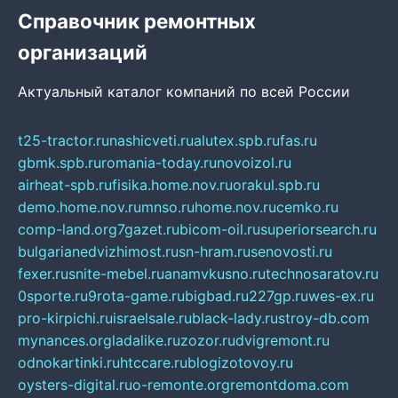
Справочник ремонтных
организаций
Актуальный каталог компаний по всей России
t25-tractor.ru
nashicveti.ru
alutex.spb.ru
fas.ru
gbmk.spb.ru
romania-today.ru
novoizol.ru
airheat-spb.ru
fisika.home.nov.ru
orakul.spb.ru
demo.home.nov.ru
mnso.ru
home.nov.ru
cemko.ru
comp-land.org
7gazet.ru
bicom-oil.ru
superiorsearch.ru
bulgarianedvizhimost.ru
sn-hram.ru
senovosti.ru
fexer.ru
snite-mebel.ru
anamvkusno.ru
technosaratov.ru
0sporte.ru
9rota-game.ru
bigbad.ru
227gp.ru
wes-ex.ru
pro-kirpichi.ru
israelsale.ru
black-lady.ru
stroy-db.com
mynances.org
ladalike.ru
zozor.ru
dvigremont.ru
odnokartinki.ru
htccare.ru
blogizotovoy.ru
oysters-digital.ru
o-remonte.org
remontdoma.com