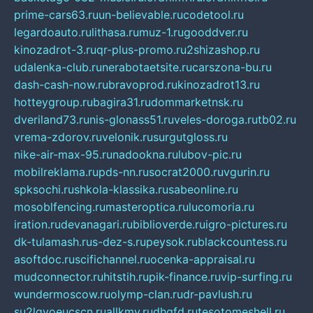
prime-cars63.ru
un-believable.ru
codetool.ru
legardoauto.ru
lithasa.ru
muz-1.ru
gooddver.ru
kinozadrot-3.ru
qr-plus-promo.ru
2shizashop.ru
udalenka-club.ru
nerabotaetsite.ru
carszona-bu.ru
dash-cash-now.ru
bravoprod.ru
kinozadrot13.ru
hotteygroup.ru
bagira31.ru
dommarketnsk.ru
dveriland73.ru
nis-glonass51.ru
veles-doroga.ru
tb02.ru
vrema-zdorov.ru
velonik.ru
surgutgloss.ru
nike-air-max-95.ru
nadookna.ru
lubov-pic.ru
mobilreklama.ru
pds-nn.ru
socrat2000.ru
vgurin.ru
spksochi.ru
shkola-klassika.ru
sabeonline.ru
mosoblfencing.ru
masteroptica.ru
lucomoria.ru
iration.ru
devanagari.ru
biblioverde.ru
igro-pictures.ru
dk-tulamash.ru
s-dez-s.ru
peysok.ru
blackcountess.ru
asoftdoc.ru
scifichannel.ru
ocenka-appraisal.ru
mudconnector.ru
hitstih.ru
pik-finance.ru
vip-surfing.ru
wundermoscow.ru
olymp-clan.ru
dr-pavlush.ru
su2lgyoeucscn.ru
allkmv.ru
dhgfd.ru
tesotomeshell.ru