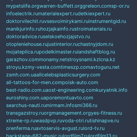
mypetslife.org
warren-buffett.org
greleon.com
sp-or.ru
infoelectrik.ru
materialexpert.ru
detkiexpert.ru
doktorvilechit.ru
vsesvoimirykami.ru
instrumentgid.ru
manikjurinfo.ru
hozjajkainfo.ru
stroimaterials.ru
doktoradvice.ru
selskoehozjajstvo.ru
otopleniehouse.ru
justinterior.ru
chastnyjdom.ru
mojateplica.ru
podelkimaster.ru
landshaftblog.ru
garazhov.com
monamy.net
stroysnami.kz
lcna.kz
stroyu.kz
my-vesta.com
timeszp.com
avtoguru.net
zsmh.com.ua
allcelebsplasticsurgery.com
all-tattoos-for-men.com
poisk-auto.com
best-radio.com.ua
ost-engineering.com
kuryatnik.info
euroshiny.com.ua
poremontuavto.com
searchus-nauti.ru
mirmam.info
smi366.ru
transgazstroy.ru
orgmanagement.org
yes-fitness.ru
xtreme-rp.ru
wasdpvp.ru
voda-otri.ru
tishinapve.ru
orenferma.ru
avtoservis-avgust.ru
lord-tv.ru
backstage-682-music.ru
lordfilm7.ru
lordfilm13.ru