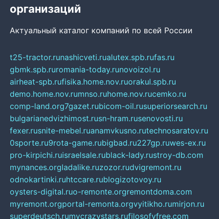
организаций
Актуальный каталог компаний по всей России
t25-tractor.ru
nashicveti.ru
alutex.spb.ru
fas.ru
gbmk.spb.ru
romania-today.ru
novoizol.ru
airheat-spb.ru
fisika.home.nov.ru
orakul.spb.ru
demo.home.nov.ru
mnso.ru
home.nov.ru
cemko.ru
comp-land.org
7gazet.ru
bicom-oil.ru
superiorsearch.ru
bulgarianedvizhimost.ru
sn-hram.ru
senovosti.ru
fexer.ru
snite-mebel.ru
anamvkusno.ru
technosaratov.ru
0sporte.ru
9rota-game.ru
bigbad.ru
227gp.ru
wes-ex.ru
pro-kirpichi.ru
israelsale.ru
black-lady.ru
stroy-db.com
mynances.org
ladalike.ru
zozor.ru
dvigremont.ru
odnokartinki.ru
htccare.ru
blogizotovoy.ru
oysters-digital.ru
o-remonte.org
remontdoma.com
myremont.org
portal-remonta.org
vyitikho.ru
mirjon.ru
superdeutsch.ru
mycrazystars.ru
filosofyfree.com