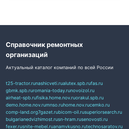
Справочник ремонтных
организаций
Актуальный каталог компаний по всей России
t25-tractor.ru
nashicveti.ru
alutex.spb.ru
fas.ru
gbmk.spb.ru
romania-today.ru
novoizol.ru
airheat-spb.ru
fisika.home.nov.ru
orakul.spb.ru
demo.home.nov.ru
mnso.ru
home.nov.ru
cemko.ru
comp-land.org
7gazet.ru
bicom-oil.ru
superiorsearch.ru
bulgarianedvizhimost.ru
sn-hram.ru
senovosti.ru
fexer.ru
snite-mebel.ru
anamvkusno.ru
technosaratov.ru