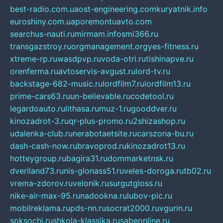
best-radio.com.ua
ost-engineering.com
kuryatnik.info
euroshiny.com.ua
poremontuavto.com
searchus-nauti.ru
mirmam.info
smi366.ru
transgazstroy.ru
orgmanagement.org
yes-fitness.ru
xtreme-rp.ru
wasdpvp.ru
voda-otri.ru
tishinapve.ru
orenferma.ru
avtoservis-avgust.ru
lord-tv.ru
backstage-682-music.ru
lordfilm7.ru
lordfilm13.ru
prime-cars63.ru
un-believable.ru
codetool.ru
legardoauto.ru
lithasa.ru
muz-1.ru
gooddver.ru
kinozadrot-3.ru
qr-plus-promo.ru
2shizashop.ru
udalenka-club.ru
nerabotaetsite.ru
carszona-bu.ru
dash-cash-now.ru
bravoprod.ru
kinozadrot13.ru
hotteygroup.ru
bagira31.ru
dommarketnsk.ru
dveriland73.ru
nis-glonass51.ru
veles-doroga.ru
tb02.ru
vrema-zdorov.ru
velonik.ru
surgutgloss.ru
nike-air-max-95.ru
nadookna.ru
lubov-pic.ru
mobilreklama.ru
pds-nn.ru
socrat2000.ru
vgurin.ru
spksochi.ru
shkola-klassika.ru
sabeonline.ru