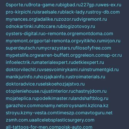
0sporte.ru
9rota-game.ru
bigbad.ru
227gp.ru
wes-ex.ru
pro-kirpichi.ru
israelsale.ru
black-lady.ru
stroy-db.com
mynances.org
ladalike.ru
zozor.ru
dvigremont.ru
odnokartinki.ru
htccare.ru
blogizotovoy.ru
oysters-digital.ru
o-remonte.org
remontdoma.com
myremont.org
portal-remonta.org
vyitikho.ru
mirjon.ru
superdeutsch.ru
mycrazystars.ru
filosofyfree.com
mypetslife.org
warren-buffett.org
greleon.com
sp-or.ru
infoelectrik.ru
materialexpert.ru
detkiexpert.ru
doktorvilechit.ru
vsesvoimirykami.ru
instrumentgid.ru
manikjurinfo.ru
hozjajkainfo.ru
stroimaterials.ru
doktoradvice.ru
selskoehozjajstvo.ru
otopleniehouse.ru
justinterior.ru
chastnyjdom.ru
mojateplica.ru
podelkimaster.ru
landshaftblog.ru
garazhov.com
monamy.net
stroysnami.kz
lcna.kz
stroyu.kz
my-vesta.com
timeszp.com
avtoguru.net
zsmh.com.ua
allcelebsplasticsurgery.com
all-tattoos-for-men.com
poisk-auto.com