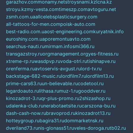
garazhov.com
monamy.net
stroysnami.kz
lcna.kz
stroyu.kz
my-vesta.com
timeszp.com
avtoguru.net
zsmh.com.ua
allcelebsplasticsurgery.com
all-tattoos-for-men.com
poisk-auto.com
best-radio.com.ua
ost-engineering.com
kuryatnik.info
euroshiny.com.ua
poremontuavto.com
searchus-nauti.ru
mirmam.info
smi366.ru
transgazstroy.ru
orgmanagement.org
yes-fitness.ru
xtreme-rp.ru
wasdpvp.ru
voda-otri.ru
tishinapve.ru
orenferma.ru
avtoservis-avgust.ru
lord-tv.ru
backstage-682-music.ru
lordfilm7.ru
lordfilm13.ru
prime-cars63.ru
un-believable.ru
codetool.ru
legardoauto.ru
lithasa.ru
muz-1.ru
gooddver.ru
kinozadrot-3.ru
qr-plus-promo.ru
2shizashop.ru
udalenka-club.ru
nerabotaetsite.ru
carszona-bu.ru
dash-cash-now.ru
bravoprod.ru
kinozadrot13.ru
hotteygroup.ru
bagira31.ru
dommarketnsk.ru
dveriland73.ru
nis-glonass51.ru
veles-doroga.ru
tb02.ru