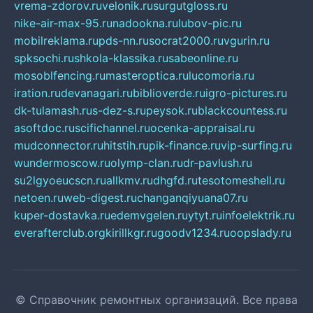
vrema-zdorov.ru
velonik.ru
surgutgloss.ru
nike-air-max-95.ru
nadookna.ru
lubov-pic.ru
mobilreklama.ru
pds-nn.ru
socrat2000.ru
vgurin.ru
spksochi.ru
shkola-klassika.ru
sabeonline.ru
mosoblfencing.ru
masteroptica.ru
lucomoria.ru
iration.ru
devanagari.ru
biblioverde.ru
igro-pictures.ru
dk-tulamash.ru
s-dez-s.ru
peysok.ru
blackcountess.ru
asoftdoc.ru
scifichannel.ru
ocenka-appraisal.ru
mudconnector.ru
hitstih.ru
pik-finance.ru
vip-surfing.ru
wundermoscow.ru
olymp-clan.ru
dr-pavlush.ru
su2lgyoeucscn.ru
allkmv.ru
dhgfd.ru
tesotomeshell.ru
netoen.ru
web-digest.ru
changanqiyuana07.ru
kuper-dostavka.ru
edemvgelen.ru
ytyt.ru
infoelektrik.ru
everafterclub.org
kirillkgr.ru
goodv1234.ru
oopslady.ru
© Справочник ремонтных организаций. Все права