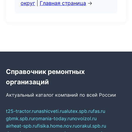
округ
|
Главная страница
→
Справочник ремонтных
организаций
Актуальный каталог компаний по всей России
t25-tractor.ru
nashicveti.ru
alutex.spb.ru
fas.ru
gbmk.spb.ru
romania-today.ru
novoizol.ru
airheat-spb.ru
fisika.home.nov.ru
orakul.spb.ru