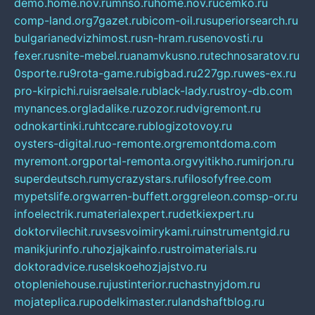
demo.home.nov.ru
mnso.ru
home.nov.ru
cemko.ru
comp-land.org
7gazet.ru
bicom-oil.ru
superiorsearch.ru
bulgarianedvizhimost.ru
sn-hram.ru
senovosti.ru
fexer.ru
snite-mebel.ru
anamvkusno.ru
technosaratov.ru
0sporte.ru
9rota-game.ru
bigbad.ru
227gp.ru
wes-ex.ru
pro-kirpichi.ru
israelsale.ru
black-lady.ru
stroy-db.com
mynances.org
ladalike.ru
zozor.ru
dvigremont.ru
odnokartinki.ru
htccare.ru
blogizotovoy.ru
oysters-digital.ru
o-remonte.org
remontdoma.com
myremont.org
portal-remonta.org
vyitikho.ru
mirjon.ru
superdeutsch.ru
mycrazystars.ru
filosofyfree.com
mypetslife.org
warren-buffett.org
greleon.com
sp-or.ru
infoelectrik.ru
materialexpert.ru
detkiexpert.ru
doktorvilechit.ru
vsesvoimirykami.ru
instrumentgid.ru
manikjurinfo.ru
hozjajkainfo.ru
stroimaterials.ru
doktoradvice.ru
selskoehozjajstvo.ru
otopleniehouse.ru
justinterior.ru
chastnyjdom.ru
mojateplica.ru
podelkimaster.ru
landshaftblog.ru