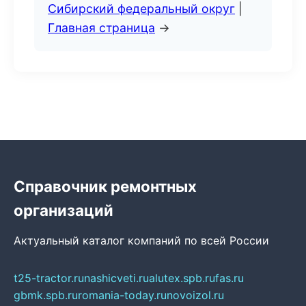
Сибирский федеральный округ
|
Главная страница
→
Справочник ремонтных
организаций
Актуальный каталог компаний по всей России
t25-tractor.ru
nashicveti.ru
alutex.spb.ru
fas.ru
gbmk.spb.ru
romania-today.ru
novoizol.ru