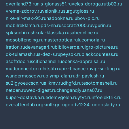
dveriland73.ru
nis-glonass51.ru
veles-doroga.ru
tb02.ru
vrema-zdorov.ru
velonik.ru
surgutgloss.ru
nike-air-max-95.ru
nadookna.ru
lubov-pic.ru
mobilreklama.ru
pds-nn.ru
socrat2000.ru
vgurin.ru
spksochi.ru
shkola-klassika.ru
sabeonline.ru
mosoblfencing.ru
masteroptica.ru
lucomoria.ru
iration.ru
devanagari.ru
biblioverde.ru
igro-pictures.ru
dk-tulamash.ru
s-dez-s.ru
peysok.ru
blackcountess.ru
asoftdoc.ru
scifichannel.ru
ocenka-appraisal.ru
mudconnector.ru
hitstih.ru
pik-finance.ru
vip-surfing.ru
wundermoscow.ru
olymp-clan.ru
dr-pavlush.ru
su2lgyoeucscn.ru
allkmv.ru
dhgfd.ru
tesotomeshell.ru
netoen.ru
web-digest.ru
changanqiyuana07.ru
kuper-dostavka.ru
edemvgelen.ru
ytyt.ru
infoelektrik.ru
everafterclub.org
kirillkgr.ru
goodv1234.ru
oopslady.ru