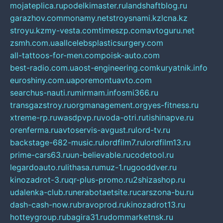
mojateplica.ru
podelkimaster.ru
landshaftblog.ru
garazhov.com
monamy.net
stroysnami.kz
lcna.kz
stroyu.kz
my-vesta.com
timeszp.com
avtoguru.net
zsmh.com.ua
allcelebsplasticsurgery.com
all-tattoos-for-men.com
poisk-auto.com
best-radio.com.ua
ost-engineering.com
kuryatnik.info
euroshiny.com.ua
poremontuavto.com
searchus-nauti.ru
mirmam.info
smi366.ru
transgazstroy.ru
orgmanagement.org
yes-fitness.ru
xtreme-rp.ru
wasdpvp.ru
voda-otri.ru
tishinapve.ru
orenferma.ru
avtoservis-avgust.ru
lord-tv.ru
backstage-682-music.ru
lordfilm7.ru
lordfilm13.ru
prime-cars63.ru
un-believable.ru
codetool.ru
legardoauto.ru
lithasa.ru
muz-1.ru
gooddver.ru
kinozadrot-3.ru
qr-plus-promo.ru
2shizashop.ru
udalenka-club.ru
nerabotaetsite.ru
carszona-bu.ru
dash-cash-now.ru
bravoprod.ru
kinozadrot13.ru
hotteygroup.ru
bagira31.ru
dommarketnsk.ru