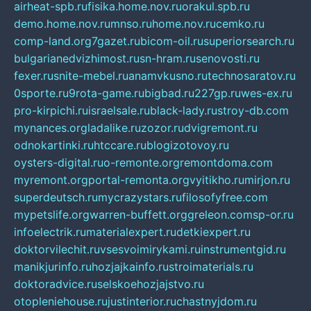
airheat-spb.ru
fisika.home.nov.ru
orakul.spb.ru
demo.home.nov.ru
mnso.ru
home.nov.ru
cemko.ru
comp-land.org
7gazet.ru
bicom-oil.ru
superiorsearch.ru
bulgarianedvizhimost.ru
sn-hram.ru
senovosti.ru
fexer.ru
snite-mebel.ru
anamvkusno.ru
technosaratov.ru
0sporte.ru
9rota-game.ru
bigbad.ru
227gp.ru
wes-ex.ru
pro-kirpichi.ru
israelsale.ru
black-lady.ru
stroy-db.com
mynances.org
ladalike.ru
zozor.ru
dvigremont.ru
odnokartinki.ru
htccare.ru
blogizotovoy.ru
oysters-digital.ru
o-remonte.org
remontdoma.com
myremont.org
portal-remonta.org
vyitikho.ru
mirjon.ru
superdeutsch.ru
mycrazystars.ru
filosofyfree.com
mypetslife.org
warren-buffett.org
greleon.com
sp-or.ru
infoelectrik.ru
materialexpert.ru
detkiexpert.ru
doktorvilechit.ru
vsesvoimirykami.ru
instrumentgid.ru
manikjurinfo.ru
hozjajkainfo.ru
stroimaterials.ru
doktoradvice.ru
selskoehozjajstvo.ru
otopleniehouse.ru
justinterior.ru
chastnyjdom.ru