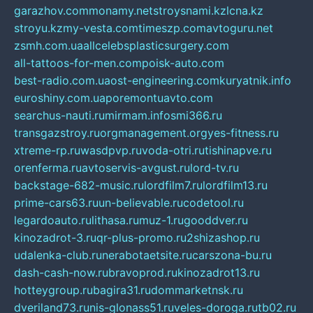
garazhov.com
monamy.net
stroysnami.kz
lcna.kz
stroyu.kz
my-vesta.com
timeszp.com
avtoguru.net
zsmh.com.ua
allcelebsplasticsurgery.com
all-tattoos-for-men.com
poisk-auto.com
best-radio.com.ua
ost-engineering.com
kuryatnik.info
euroshiny.com.ua
poremontuavto.com
searchus-nauti.ru
mirmam.info
smi366.ru
transgazstroy.ru
orgmanagement.org
yes-fitness.ru
xtreme-rp.ru
wasdpvp.ru
voda-otri.ru
tishinapve.ru
orenferma.ru
avtoservis-avgust.ru
lord-tv.ru
backstage-682-music.ru
lordfilm7.ru
lordfilm13.ru
prime-cars63.ru
un-believable.ru
codetool.ru
legardoauto.ru
lithasa.ru
muz-1.ru
gooddver.ru
kinozadrot-3.ru
qr-plus-promo.ru
2shizashop.ru
udalenka-club.ru
nerabotaetsite.ru
carszona-bu.ru
dash-cash-now.ru
bravoprod.ru
kinozadrot13.ru
hotteygroup.ru
bagira31.ru
dommarketnsk.ru
dveriland73.ru
nis-glonass51.ru
veles-doroga.ru
tb02.ru