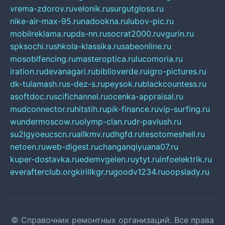
vrema-zdorov.ru
velonik.ru
surgutgloss.ru
nike-air-max-95.ru
nadookna.ru
lubov-pic.ru
mobilreklama.ru
pds-nn.ru
socrat2000.ru
vgurin.ru
spksochi.ru
shkola-klassika.ru
sabeonline.ru
mosoblfencing.ru
masteroptica.ru
lucomoria.ru
iration.ru
devanagari.ru
biblioverde.ru
igro-pictures.ru
dk-tulamash.ru
s-dez-s.ru
peysok.ru
blackcountess.ru
asoftdoc.ru
scifichannel.ru
ocenka-appraisal.ru
mudconnector.ru
hitstih.ru
pik-finance.ru
vip-surfing.ru
wundermoscow.ru
olymp-clan.ru
dr-pavlush.ru
su2lgyoeucscn.ru
allkmv.ru
dhgfd.ru
tesotomeshell.ru
netoen.ru
web-digest.ru
changanqiyuana07.ru
kuper-dostavka.ru
edemvgelen.ru
ytyt.ru
infoelektrik.ru
everafterclub.org
kirillkgr.ru
goodv1234.ru
oopslady.ru
© Справочник ремонтных организаций. Все права