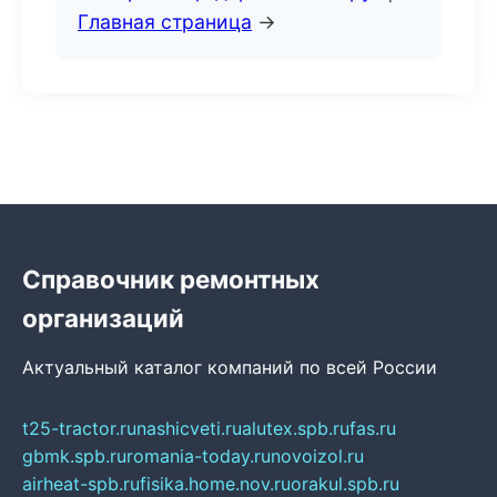
Главная страница
→
Справочник ремонтных
организаций
Актуальный каталог компаний по всей России
t25-tractor.ru
nashicveti.ru
alutex.spb.ru
fas.ru
gbmk.spb.ru
romania-today.ru
novoizol.ru
airheat-spb.ru
fisika.home.nov.ru
orakul.spb.ru