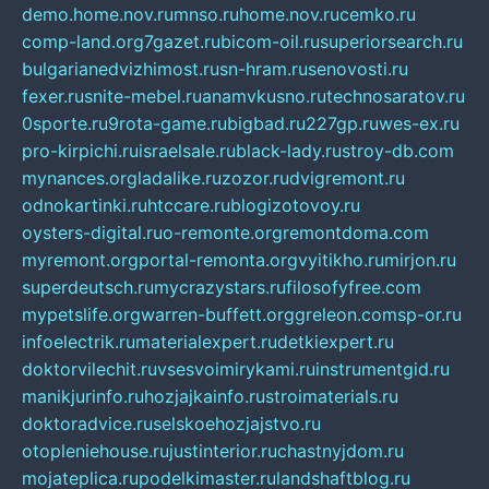
demo.home.nov.ru
mnso.ru
home.nov.ru
cemko.ru
comp-land.org
7gazet.ru
bicom-oil.ru
superiorsearch.ru
bulgarianedvizhimost.ru
sn-hram.ru
senovosti.ru
fexer.ru
snite-mebel.ru
anamvkusno.ru
technosaratov.ru
0sporte.ru
9rota-game.ru
bigbad.ru
227gp.ru
wes-ex.ru
pro-kirpichi.ru
israelsale.ru
black-lady.ru
stroy-db.com
mynances.org
ladalike.ru
zozor.ru
dvigremont.ru
odnokartinki.ru
htccare.ru
blogizotovoy.ru
oysters-digital.ru
o-remonte.org
remontdoma.com
myremont.org
portal-remonta.org
vyitikho.ru
mirjon.ru
superdeutsch.ru
mycrazystars.ru
filosofyfree.com
mypetslife.org
warren-buffett.org
greleon.com
sp-or.ru
infoelectrik.ru
materialexpert.ru
detkiexpert.ru
doktorvilechit.ru
vsesvoimirykami.ru
instrumentgid.ru
manikjurinfo.ru
hozjajkainfo.ru
stroimaterials.ru
doktoradvice.ru
selskoehozjajstvo.ru
otopleniehouse.ru
justinterior.ru
chastnyjdom.ru
mojateplica.ru
podelkimaster.ru
landshaftblog.ru