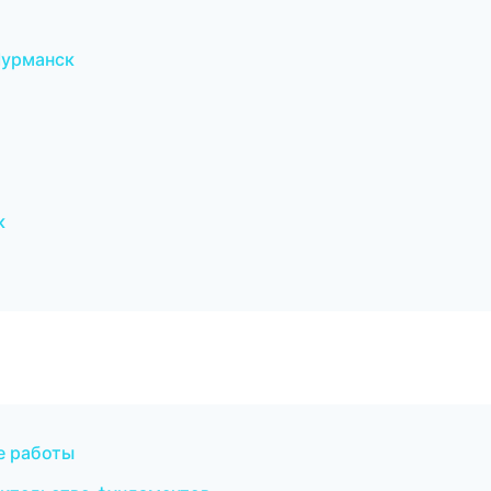
Мурманск
к
е работы