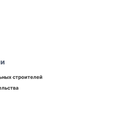
ми
ьных строителей
ельства