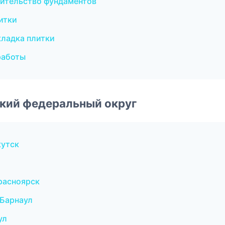
ительство фундаментов
итки
ладка плитки
работы
ский федеральный округ
кутск
расноярск
Барнаул
ул