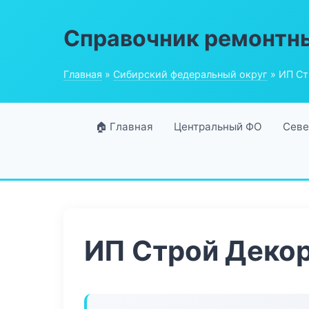
Справочник ремонтн
Главная
»
Сибирский федеральный округ
» ИП Ст
🏠 Главная
Центральный ФО
Севе
ИП Строй Деко