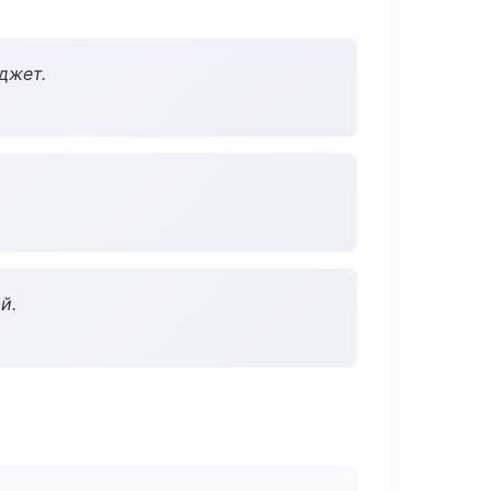
джет.
й.