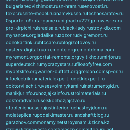
bulgarianedvizhimost.ru
sn-hram.ru
senovosti.ru
fexer.ru
snite-mebel.ru
anamvkusno.ru
technosaratov.ru
0sporte.ru
9rota-game.ru
bigbad.ru
227gp.ru
wes-ex.ru
pro-kirpichi.ru
israelsale.ru
black-lady.ru
stroy-db.com
mynances.org
ladalike.ru
zozor.ru
dvigremont.ru
odnokartinki.ru
htccare.ru
blogizotovoy.ru
oysters-digital.ru
o-remonte.org
remontdoma.com
myremont.org
portal-remonta.org
vyitikho.ru
mirjon.ru
superdeutsch.ru
mycrazystars.ru
filosofyfree.com
mypetslife.org
warren-buffett.org
greleon.com
sp-or.ru
infoelectrik.ru
materialexpert.ru
detkiexpert.ru
doktorvilechit.ru
vsesvoimirykami.ru
instrumentgid.ru
manikjurinfo.ru
hozjajkainfo.ru
stroimaterials.ru
doktoradvice.ru
selskoehozjajstvo.ru
otopleniehouse.ru
justinterior.ru
chastnyjdom.ru
mojateplica.ru
podelkimaster.ru
landshaftblog.ru
garazhov.com
monamy.net
stroysnami.kz
lcna.kz
stroyu.kz
my-vesta.com
timeszp.com
avtoguru.net