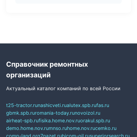
Справочник ремонтных
организаций
Актуальный каталог компаний по всей России
t25-tractor.ru
nashicveti.ru
alutex.spb.ru
fas.ru
gbmk.spb.ru
romania-today.ru
novoizol.ru
airheat-spb.ru
fisika.home.nov.ru
orakul.spb.ru
demo.home.nov.ru
mnso.ru
home.nov.ru
cemko.ru
comp-land.org
7gazet.ru
bicom-oil.ru
superiorsearch.ru