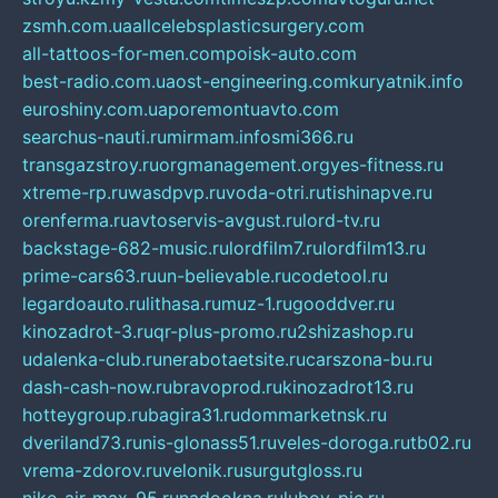
zsmh.com.ua
allcelebsplasticsurgery.com
all-tattoos-for-men.com
poisk-auto.com
best-radio.com.ua
ost-engineering.com
kuryatnik.info
euroshiny.com.ua
poremontuavto.com
searchus-nauti.ru
mirmam.info
smi366.ru
transgazstroy.ru
orgmanagement.org
yes-fitness.ru
xtreme-rp.ru
wasdpvp.ru
voda-otri.ru
tishinapve.ru
orenferma.ru
avtoservis-avgust.ru
lord-tv.ru
backstage-682-music.ru
lordfilm7.ru
lordfilm13.ru
prime-cars63.ru
un-believable.ru
codetool.ru
legardoauto.ru
lithasa.ru
muz-1.ru
gooddver.ru
kinozadrot-3.ru
qr-plus-promo.ru
2shizashop.ru
udalenka-club.ru
nerabotaetsite.ru
carszona-bu.ru
dash-cash-now.ru
bravoprod.ru
kinozadrot13.ru
hotteygroup.ru
bagira31.ru
dommarketnsk.ru
dveriland73.ru
nis-glonass51.ru
veles-doroga.ru
tb02.ru
vrema-zdorov.ru
velonik.ru
surgutgloss.ru