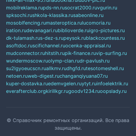
nike-air-max-95.ru
nadookna.ru
lubov-pic.ru
mobilreklama.ru
pds-nn.ru
socrat2000.ru
vgurin.ru
spksochi.ru
shkola-klassika.ru
sabeonline.ru
mosoblfencing.ru
masteroptica.ru
lucomoria.ru
iration.ru
devanagari.ru
biblioverde.ru
igro-pictures.ru
dk-tulamash.ru
s-dez-s.ru
peysok.ru
blackcountess.ru
asoftdoc.ru
scifichannel.ru
ocenka-appraisal.ru
mudconnector.ru
hitstih.ru
pik-finance.ru
vip-surfing.ru
wundermoscow.ru
olymp-clan.ru
dr-pavlush.ru
su2lgyoeucscn.ru
allkmv.ru
dhgfd.ru
tesotomeshell.ru
netoen.ru
web-digest.ru
changanqiyuana07.ru
kuper-dostavka.ru
edemvgelen.ru
ytyt.ru
infoelektrik.ru
everafterclub.org
kirillkgr.ru
goodv1234.ru
oopslady.ru
© Справочник ремонтных организаций. Все права
защищены.