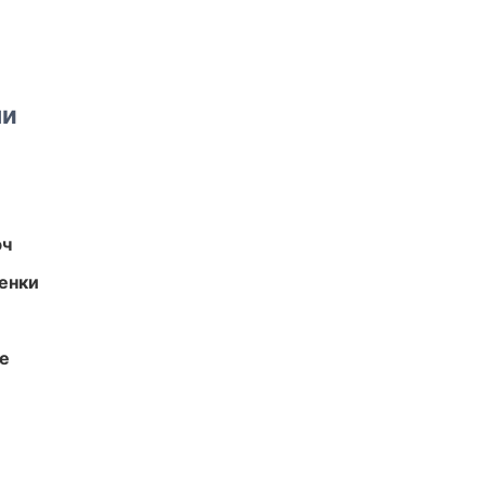
ми
юч
енки
те