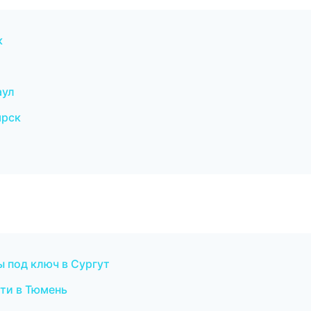
к
аул
ярск
ы под ключ в Сургут
ти в Тюмень