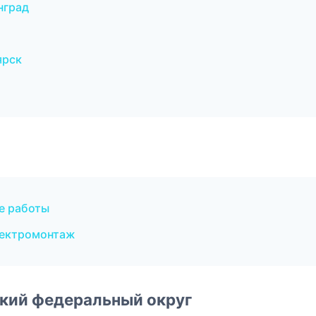
нград
ярск
е работы
лектромонтаж
ский федеральный округ