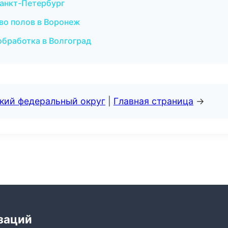
Санкт-Петербург
во полов в Воронеж
бработка в Волгоград
ский федеральный округ
|
Главная страница
→
заций