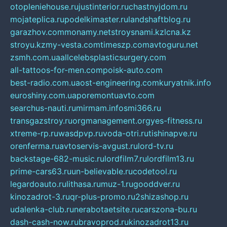
otopleniehouse.ru
justinterior.ru
chastnyjdom.ru
mojateplica.ru
podelkimaster.ru
landshaftblog.ru
garazhov.com
monamy.net
stroysnami.kz
lcna.kz
stroyu.kz
my-vesta.com
timeszp.com
avtoguru.net
zsmh.com.ua
allcelebsplasticsurgery.com
all-tattoos-for-men.com
poisk-auto.com
best-radio.com.ua
ost-engineering.com
kuryatnik.info
euroshiny.com.ua
poremontuavto.com
searchus-nauti.ru
mirmam.info
smi366.ru
transgazstroy.ru
orgmanagement.org
yes-fitness.ru
xtreme-rp.ru
wasdpvp.ru
voda-otri.ru
tishinapve.ru
orenferma.ru
avtoservis-avgust.ru
lord-tv.ru
backstage-682-music.ru
lordfilm7.ru
lordfilm13.ru
prime-cars63.ru
un-believable.ru
codetool.ru
legardoauto.ru
lithasa.ru
muz-1.ru
gooddver.ru
kinozadrot-3.ru
qr-plus-promo.ru
2shizashop.ru
udalenka-club.ru
nerabotaetsite.ru
carszona-bu.ru
dash-cash-now.ru
bravoprod.ru
kinozadrot13.ru