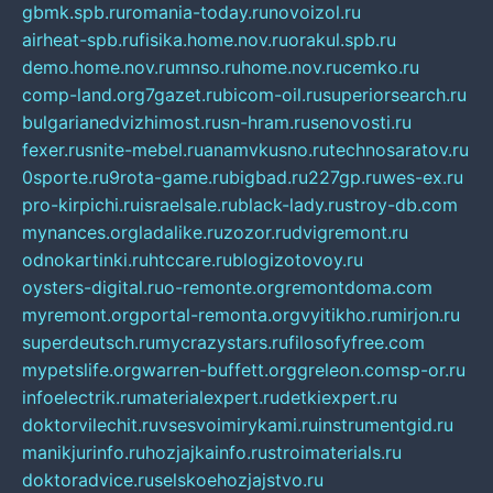
gbmk.spb.ru
romania-today.ru
novoizol.ru
airheat-spb.ru
fisika.home.nov.ru
orakul.spb.ru
demo.home.nov.ru
mnso.ru
home.nov.ru
cemko.ru
comp-land.org
7gazet.ru
bicom-oil.ru
superiorsearch.ru
bulgarianedvizhimost.ru
sn-hram.ru
senovosti.ru
fexer.ru
snite-mebel.ru
anamvkusno.ru
technosaratov.ru
0sporte.ru
9rota-game.ru
bigbad.ru
227gp.ru
wes-ex.ru
pro-kirpichi.ru
israelsale.ru
black-lady.ru
stroy-db.com
mynances.org
ladalike.ru
zozor.ru
dvigremont.ru
odnokartinki.ru
htccare.ru
blogizotovoy.ru
oysters-digital.ru
o-remonte.org
remontdoma.com
myremont.org
portal-remonta.org
vyitikho.ru
mirjon.ru
superdeutsch.ru
mycrazystars.ru
filosofyfree.com
mypetslife.org
warren-buffett.org
greleon.com
sp-or.ru
infoelectrik.ru
materialexpert.ru
detkiexpert.ru
doktorvilechit.ru
vsesvoimirykami.ru
instrumentgid.ru
manikjurinfo.ru
hozjajkainfo.ru
stroimaterials.ru
doktoradvice.ru
selskoehozjajstvo.ru