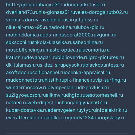
hotteygroup.ru
bagira31.ru
dommarketnsk.ru
dveriland73.ru
nis-glonass51.ru
veles-doroga.ru
tb02.ru
vrema-zdorov.ru
velonik.ru
surgutgloss.ru
nike-air-max-95.ru
nadookna.ru
lubov-pic.ru
mobilreklama.ru
pds-nn.ru
socrat2000.ru
vgurin.ru
spksochi.ru
shkola-klassika.ru
sabeonline.ru
mosoblfencing.ru
masteroptica.ru
lucomoria.ru
iration.ru
devanagari.ru
biblioverde.ru
igro-pictures.ru
dk-tulamash.ru
s-dez-s.ru
peysok.ru
blackcountess.ru
asoftdoc.ru
scifichannel.ru
ocenka-appraisal.ru
mudconnector.ru
hitstih.ru
pik-finance.ru
vip-surfing.ru
wundermoscow.ru
olymp-clan.ru
dr-pavlush.ru
su2lgyoeucscn.ru
allkmv.ru
dhgfd.ru
tesotomeshell.ru
netoen.ru
web-digest.ru
changanqiyuana07.ru
kuper-dostavka.ru
edemvgelen.ru
ytyt.ru
infoelektrik.ru
everafterclub.org
kirillkgr.ru
goodv1234.ru
oopslady.ru