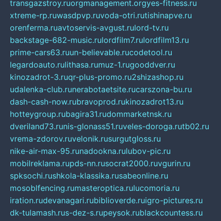
transgazstroy.ru
orgmanagement.org
yes-fitness.ru
xtreme-rp.ru
wasdpvp.ru
voda-otri.ru
tishinapve.ru
orenferma.ru
avtoservis-avgust.ru
lord-tv.ru
backstage-682-music.ru
lordfilm7.ru
lordfilm13.ru
prime-cars63.ru
un-believable.ru
codetool.ru
legardoauto.ru
lithasa.ru
muz-1.ru
gooddver.ru
kinozadrot-3.ru
qr-plus-promo.ru
2shizashop.ru
udalenka-club.ru
nerabotaetsite.ru
carszona-bu.ru
dash-cash-now.ru
bravoprod.ru
kinozadrot13.ru
hotteygroup.ru
bagira31.ru
dommarketnsk.ru
dveriland73.ru
nis-glonass51.ru
veles-doroga.ru
tb02.ru
vrema-zdorov.ru
velonik.ru
surgutgloss.ru
nike-air-max-95.ru
nadookna.ru
lubov-pic.ru
mobilreklama.ru
pds-nn.ru
socrat2000.ru
vgurin.ru
spksochi.ru
shkola-klassika.ru
sabeonline.ru
mosoblfencing.ru
masteroptica.ru
lucomoria.ru
iration.ru
devanagari.ru
biblioverde.ru
igro-pictures.ru
dk-tulamash.ru
s-dez-s.ru
peysok.ru
blackcountess.ru