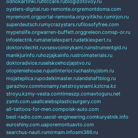
odnokartinki.ru
htccare.ru
blogizotovoy.ru
oysters-digital.ru
o-remonte.org
remontdoma.com
myremont.org
portal-remonta.org
vyitikho.ru
mirjon.ru
superdeutsch.ru
mycrazystars.ru
filosofyfree.com
mypetslife.org
warren-buffett.org
greleon.com
sp-or.ru
infoelectrik.ru
materialexpert.ru
detkiexpert.ru
doktorvilechit.ru
vsesvoimirykami.ru
instrumentgid.ru
manikjurinfo.ru
hozjajkainfo.ru
stroimaterials.ru
doktoradvice.ru
selskoehozjajstvo.ru
otopleniehouse.ru
justinterior.ru
chastnyjdom.ru
mojateplica.ru
podelkimaster.ru
landshaftblog.ru
garazhov.com
monamy.net
stroysnami.kz
lcna.kz
stroyu.kz
my-vesta.com
timeszp.com
avtoguru.net
zsmh.com.ua
allcelebsplasticsurgery.com
all-tattoos-for-men.com
poisk-auto.com
best-radio.com.ua
ost-engineering.com
kuryatnik.info
euroshiny.com.ua
poremontuavto.com
searchus-nauti.ru
mirmam.info
smi366.ru