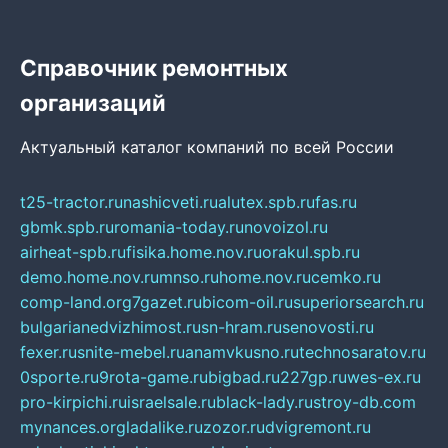
Справочник ремонтных
организаций
Актуальный каталог компаний по всей России
t25-tractor.ru
nashicveti.ru
alutex.spb.ru
fas.ru
gbmk.spb.ru
romania-today.ru
novoizol.ru
airheat-spb.ru
fisika.home.nov.ru
orakul.spb.ru
demo.home.nov.ru
mnso.ru
home.nov.ru
cemko.ru
comp-land.org
7gazet.ru
bicom-oil.ru
superiorsearch.ru
bulgarianedvizhimost.ru
sn-hram.ru
senovosti.ru
fexer.ru
snite-mebel.ru
anamvkusno.ru
technosaratov.ru
0sporte.ru
9rota-game.ru
bigbad.ru
227gp.ru
wes-ex.ru
pro-kirpichi.ru
israelsale.ru
black-lady.ru
stroy-db.com
mynances.org
ladalike.ru
zozor.ru
dvigremont.ru